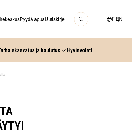
FI
EN
hekeskus
Pyydä apua
Uutiskirje
arhaiskasvatus ja koulutus
Hyvinvointi
alla
ITA
ÄYTYI