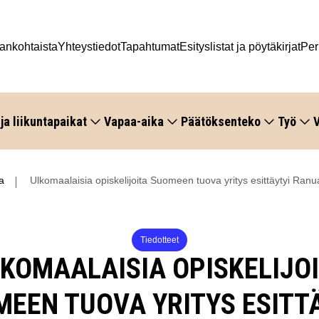
ankohtaista
Yhteystiedot
Tapahtumat
Esityslistat ja pöytäkirjat
Per
 ja liikuntapaikat
Vapaa-aika
Päätöksenteko
Työ
V
a
Ulkomaalaisia opiskelijoita Suomeen tuova yritys esittäytyi Ranu
Tiedotteet
KOMAALAISIA OPISKELIJO
EEN TUOVA YRITYS ESITT