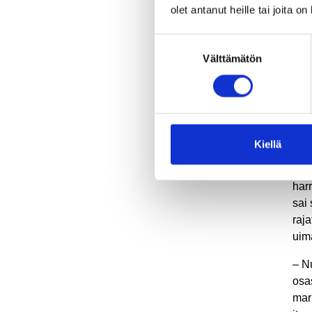
Savu
olet antanut heille tai joita o
kou
Suostumuksen
Läh
Välttämätön
valinta
tal
osa
ann
Ves
Kiellä
–
Mo
Esi
har
sai 
raja
uim
–
Nu
osa
mar