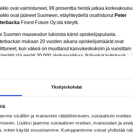
ikki ovat valmistuneet, 99 prosenttia heistä jatkaa korkeakoulu
kaikki ovat jääneet Suomeen, etäyhteydellä osallistunut
Peter
terbacka
Finest Future Oy:stä kiteytti.
i Suomen maaseudun lukioista kärsii opiskelijapulasta.
terbackan mukaan 20 vuoden aikana opiskelijamäärät ovat
littuneet, kun väkeä on muuttanut kasvukeskuksiin ja vuosittain
tämättä jää peräti 20 000 aloituspaikkaa. Ikäluokat kutistuvat
isestään tulevaisuudessa.
est Future Oy:n tavoitteena on poistaa koulutushävikki Suomest
alla tänne opiskelijoita ulkomailta. Opiskelijoita on tuotu yli 20
Yksityiskohdat
sta, ainakin Vietnamista, Uzbekistanista, Thaimaasta, Malesias
nesiasta, Iranista, Kiinasta, Argentiinasta, Brasiliasta, Meksikos
erunista, Nigeriasta, Tansaniasta, Ruandasta, Keniasta ja Turki
itä
si Lapin kuntaa mukana
mme sisällön ja mainosten räätälöimiseen, sosiaalisen median
iseen. Lisäksi jaamme sosiaalisen median, mainosalan ja analy
issa Finest Future Oy:n yhteistyökumppaneita ovat Salla,
, miten käytät sivustoamme. Kumppanimme voivat yhdistää näitä t