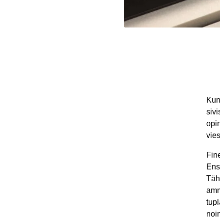
Kun
siv
opi
vies
Fine
Ensi
Täh
amm
tup
noi