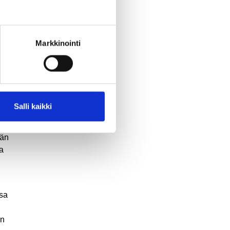
ekä
Markkinointi
etus
in.
Salli kaikki
hän
aa
ssa
en