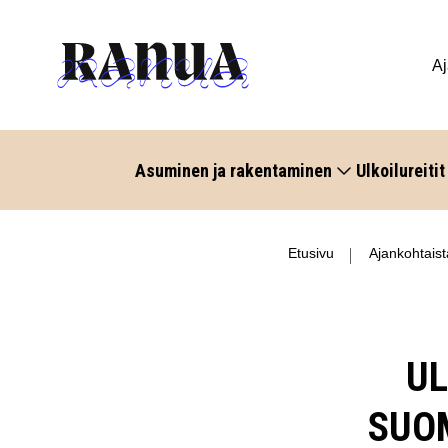
Aj
Asuminen ja rakentaminen
Ulkoilureitit
Etusivu
Ajankohtaist
UL
SUOM