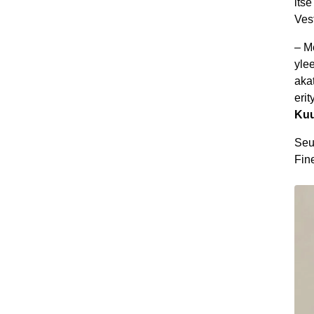
its
Ves
–
Me
yle
akat
erit
Kuu
Seu
Fin