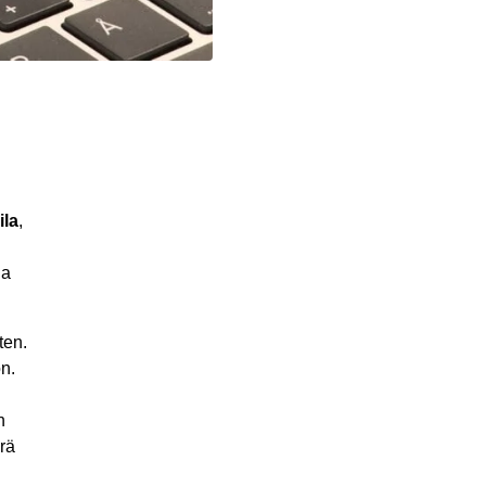
ila
,
ja
ten.
n.
n
rä