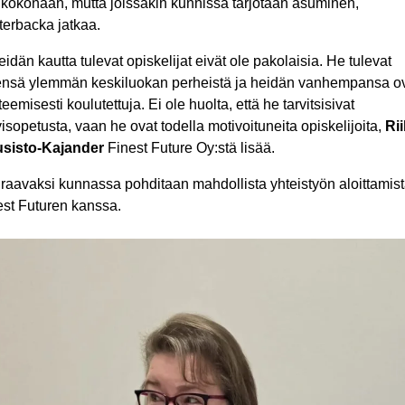
e kokonaan, mutta joissakin kunnissa tarjotaan asuminen,
terbacka jatkaa.
idän kautta tulevat opiskelijat eivät ole pakolaisia. He tulevat
ensä ylemmän keskiluokan perheistä ja heidän vanhempansa o
eemisesti koulutettuja. Ei ole huolta, että he tarvitsisivat
yisopetusta, vaan he ovat todella motivoituneita opiskelijoita,
Ri
sisto-Kajander
Finest Future Oy:stä lisää.
raavaksi kunnassa pohditaan mahdollista yhteistyön aloittamis
est Futuren kanssa.