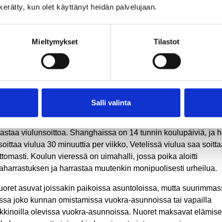
koski, Kemijärvi, Pello, Posio ja Ylitornio. Myös ammatillista
n kerätty, kun olet käyttänyt heidän palvelujaan.
lutusta tarjoavan Redun kanssa tehdään yhteistyötä.
tömaassa testataan kaikkien matematiikkataidot ja motivaatio s
Mieltymykset
Tilastot
oudelliset edellytykset pärjätä Suomessa. Tulijoiden on myös
ttava riittävästi suomea jo ennen Suomeen tuloa, sillä kaikki op
etaan heille täällä suomeksi.
terbackan mukaan nuoret ovat viihtyneet Suomessa todella hyv
Salli valinta
net heistä tulevat miljoonakaupungeista pieniin kuntiin.
merkiksi Vetelin lukiossa on poika, joka tuli Shanghaista. Hän
rastaa viulunsoittoa. Shanghaissa on 14 tunnin koulupäiviä, ja 
soittaa viulua 30 minuuttia per viikko, Vetelissä viulua saa soitt
ttomasti. Koulun vieressä on uimahalli, jossa poika aloitti
aharrastuksen ja harrastaa muutenkin monipuolisesti urheilua.
oret asuvat joissakin paikoissa asuntoloissa, mutta suurimma
ssa joko kunnan omistamissa vuokra-asunnoissa tai vapailla
kkinoilla olevissa vuokra-asunnoissa. Nuoret maksavat elämis