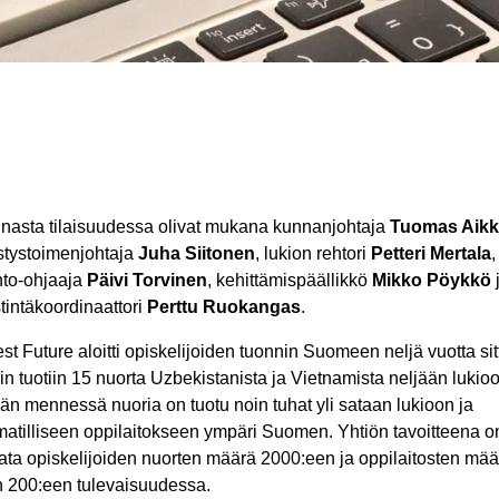
nasta tilaisuudessa olivat mukana kunnanjohtaja
Tuomas Aikk
istystoimenjohtaja
Juha Siitonen
, lukion rehtori
Petteri Mertala
,
nto-ohjaaja
Päivi Torvinen
, kehittämispäällikkö
Mikko Pöykkö
tintäkoordinaattori
Perttu Ruokangas
.
st Future aloitti opiskelijoiden tuonnin Suomeen neljä vuotta sit
n tuotiin 15 nuorta Uzbekistanista ja Vietnamista neljään lukioo
än mennessä nuoria on tuotu noin tuhat yli sataan lukioon ja
atilliseen oppilaitokseen ympäri Suomen. Yhtiön tavoitteena o
lata opiskelijoiden nuorten määrä 2000:een ja oppilaitosten mää
n 200:een tulevaisuudessa.