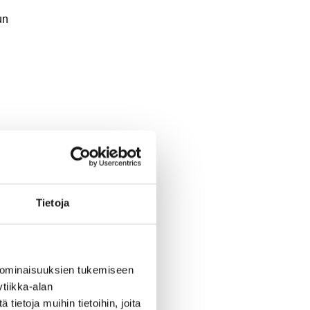
un
a
Tietoja
ta,
ta,
sta.
 ominaisuuksien tukemiseen
tiikka-alan
ietoja muihin tietoihin, joita