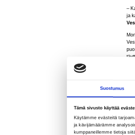
–
Ka
ja 
Ves
Mon
Ves
puo
täyt
ent
Fin
tuom
Suostumus
maa
Indo
Kam
Tämä sivusto käyttää eväste
Kuu
Käytämme evästeitä tarjoama
ja kävijämäärämme analysoim
Lap
kumppaneillemme tietoja siitä