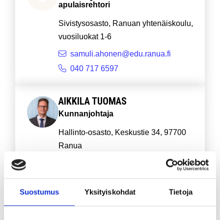
apulaisrehtori
Sivistysosasto, Ranuan yhtenäiskoulu,
vuosiluokat 1-6
samuli.ahonen@edu.ranua.fi
040 717 6597
AIKKILA TUOMAS
Kunnanjohtaja
Hallinto-osasto, Keskustie 34, 97700
Ranua
tuomas.aikkila@ranua.fi
040 539 4293
Suostumus
Yksityiskohdat
Tietoja
ANETJÄRVI MARKO