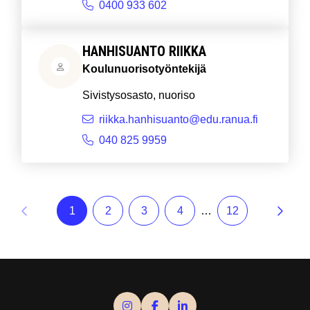
0400 933 602
HANHISUANTO RIIKKA
Koulunuorisotyöntekijä
Sivistysosasto, nuoriso
riikka.hanhisuanto@edu.ranua.fi
040 825 9959
1
2
3
4
12
…
Sivu
, Aktiivinen sivu
Sivu
Sivu
Sivu
Sivu