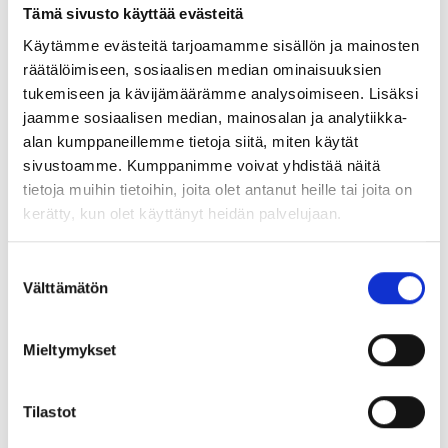
kirjastoautonkuljettaja-virkailija
Tämä sivusto käyttää evästeitä
Ranuan kirjastoauto
Käytämme evästeitä tarjoamamme sisällön ja mainosten
räätälöimiseen, sosiaalisen median ominaisuuksien
marko.anetjarvi@ranua.fi
tukemiseen ja kävijämäärämme analysoimiseen. Lisäksi
+358 40 0398775
jaamme sosiaalisen median, mainosalan ja analytiikka-
alan kumppaneillemme tietoja siitä, miten käytät
sivustoamme. Kumppanimme voivat yhdistää näitä
BUSINESS RANUA
tietoja muihin tietoihin, joita olet antanut heille tai joita on
businessranua@ranua.fi
kerätty, kun olet käyttänyt heidän palvelujaan.
0406623700
Suostumuksen
Käyntiosoite
Välttämätön
valinta
Keskustie 34 97700 Ranua
Mieltymykset
ELÄINLÄÄKÄRIN VASTAANOTTO
RANUA
Tilastot
+358 40 022 1439