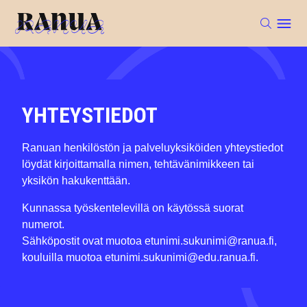
YHTEYSTIEDOT
Ranuan henkilöstön ja palveluyksiköiden yhteystiedot
löydät kirjoittamalla nimen, tehtävänimikkeen tai
yksikön hakukenttään.
Kunnassa työskentelevillä on käytössä suorat
numerot.
Sähköpostit ovat muotoa etunimi.sukunimi@ranua.fi,
kouluilla muotoa etunimi.sukunimi@edu.ranua.fi.