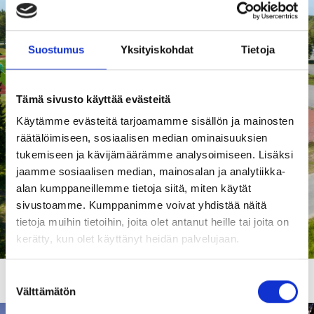
Suostumus
Yksityiskohdat
Tietoja
Tämä sivusto käyttää evästeitä
Käytämme evästeitä tarjoamamme sisällön ja mainosten
räätälöimiseen, sosiaalisen median ominaisuuksien
tukemiseen ja kävijämäärämme analysoimiseen. Lisäksi
jaamme sosiaalisen median, mainosalan ja analytiikka-
alan kumppaneillemme tietoja siitä, miten käytät
sivustoamme. Kumppanimme voivat yhdistää näitä
tietoja muihin tietoihin, joita olet antanut heille tai joita on
kerätty, kun olet käyttänyt heidän palvelujaan.
Suostumuksen
1. Urheilukentän vieressä sijaitsee skeittirampit ja tenniskentät.
Välttämätön
valinta