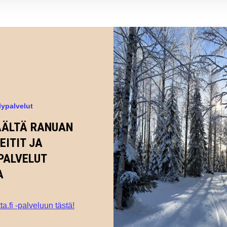
ilypalvelut
ÄÄLTÄ RANUAN
EITIT JA
PALVELUT
A
tta.fi -palveluun tästä!