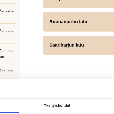
 Ranualta
Ruonanpirtin latu
 Ranualta
Saariharjun latu
 Ranualta
aan
 Ranualta
 Ranualta
Yksityiskohdat
 Ranualta