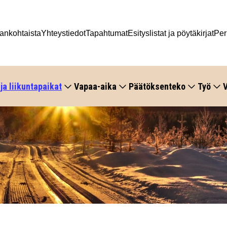
ankohtaista
Yhteystiedot
Tapahtumat
Esityslistat ja pöytäkirjat
Per
 ja liikuntapaikat
Vapaa-aika
Päätöksenteko
Työ
V