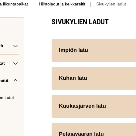
ja liikuntapaikat
Hiihtoladut ja kelkkareitit
Sivukylien ladut
SIVUKYLIEN LADUT
it
Impiön latu
kat
Kuhan latu
eitit
on ladut
Kuukasjärven latu
Petäjävaaran latu