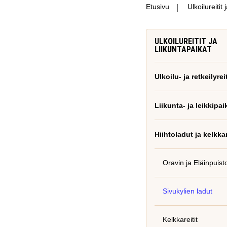
Etusivu
Ulkoilureitit 
ULKOILUREITIT JA
LIIKUNTAPAIKAT
Ulkoilu- ja retkeilyreit
Liikunta- ja leikkipai
Hiihtoladut ja kelkkar
Oravin ja Eläinpuist
Sivukylien ladut
Kelkkareitit