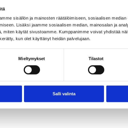
untaan
itä
mme sisällön ja mainosten räätälöimiseen, sosiaalisen median
iseen. Lisäksi jaamme sosiaalisen median, mainosalan ja analy
, miten käytät sivustoamme. Kumppanimme voivat yhdistää näitä t
n kerätty, kun olet käyttänyt heidän palvelujaan.
kylän
Mieltymykset
Tilastot
nua.fi
Salli valinta