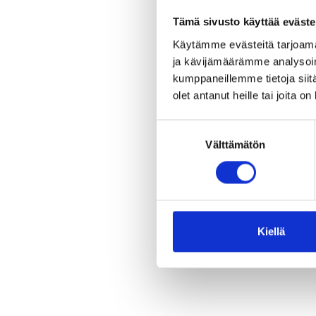
Vanttauskosken su
Tämä sivusto käyttää eväste
Käytämme evästeitä tarjoama
Muut kohteet
ja kävijämäärämme analysoim
kumppaneillemme tietoja siitä
olet antanut heille tai joita o
Ilmottaudu sivu
Suostumuksen
ladun vetäjäksi!
Välttämätön
valinta
Kenttämestari
Ismo Sarajärvi
0400 181 765
ismo.sarajarvi(at)ra
Kiellä