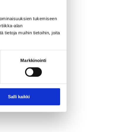
 ominaisuuksien tukemiseen
tiikka-alan
ietoja muihin tietoihin, joita
Markkinointi
Salli kaikki