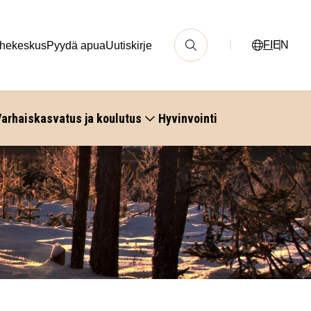
FI
EN
hekeskus
Pyydä apua
Uutiskirje
arhaiskasvatus ja koulutus
Hyvinvointi