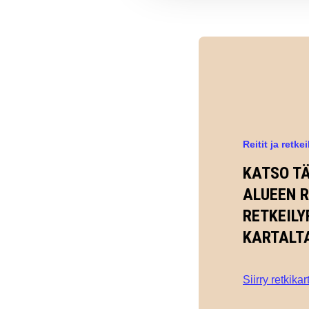
Reitit ja retke
KATSO T
ALUEEN R
RETKEILY
KARTALT
Siirry retkikar