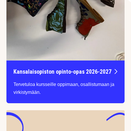
Kansalaisopiston opinto-opas 2026-2027
Tervetuloa kursseille oppimaan, osallistumaan ja
virkistymään.