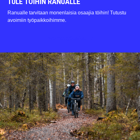
TULE TÖIHIN RANUALLE
Ranualle tarvitaan monenlaisia osaajia töihin! Tutustu
avoimiin työpaikkoihimme.
Avoimet työpaikat