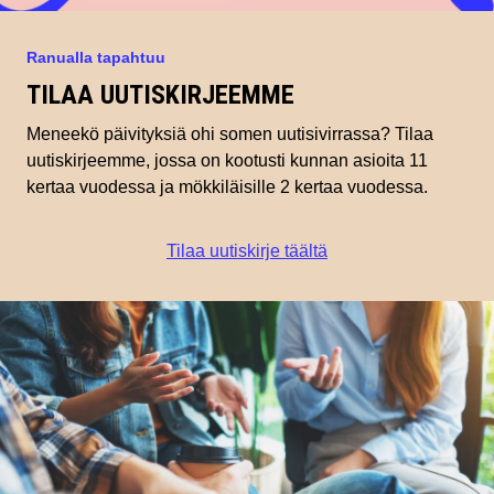
Ranualla tapahtuu
TILAA UUTISKIRJEEMME
Meneekö päivityksiä ohi somen uutisivirrassa? Tilaa
uutiskirjeemme, jossa on kootusti kunnan asioita 11
kertaa vuodessa ja mökkiläisille 2 kertaa vuodessa.
Tilaa uutiskirje täältä