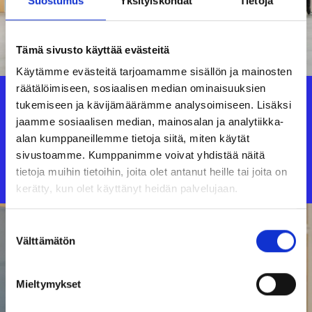
Suostumus
Yksityiskohdat
Tietoja
Tämä sivusto käyttää evästeitä
Käytämme evästeitä tarjoamamme sisällön ja mainosten
räätälöimiseen, sosiaalisen median ominaisuuksien
tukemiseen ja kävijämäärämme analysoimiseen. Lisäksi
PIeni ja yhteisöllinen
jaamme sosiaalisen median, mainosalan ja analytiikka-
RANUAN LUKIO
alan kumppaneillemme tietoja siitä, miten käytät
sivustoamme. Kumppanimme voivat yhdistää näitä
Tutustu!
tietoja muihin tietoihin, joita olet antanut heille tai joita on
kerätty, kun olet käyttänyt heidän palvelujaan.
Suostumuksen
Välttämätön
valinta
Mieltymykset