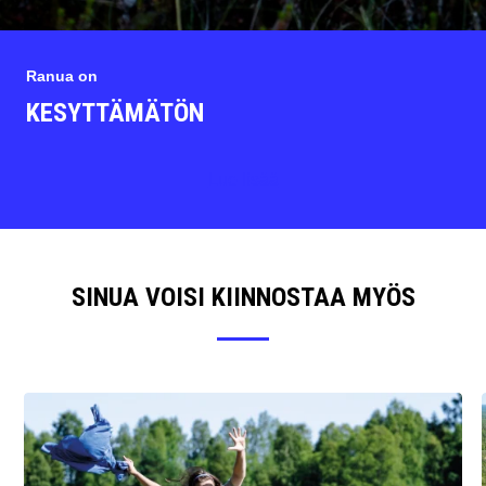
Ranua on
KESYTTÄMÄTÖN
Lue lisää
SINUA VOISI KIINNOSTAA MYÖS