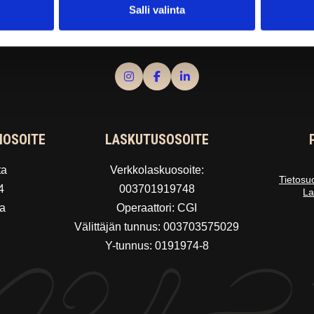
Salli valinta
IOSOITE
LASKUTUSOSOITE
ta
Verkkolaskuosoite:
Tietosu
4
003701919748
La
a
Operaattori: CGI
Välittäjän tunnus: 003703575029
Y-tunnus: 0191974-8