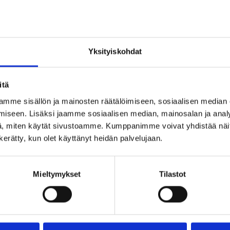
ttia komeista järvimaisemista.
Yksityiskohdat
itä
mme sisällön ja mainosten räätälöimiseen, sosiaalisen median
iseen. Lisäksi jaamme sosiaalisen median, mainosalan ja analy
, miten käytät sivustoamme. Kumppanimme voivat yhdistää näitä t
n kerätty, kun olet käyttänyt heidän palvelujaan.
Mieltymykset
Tilastot