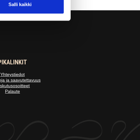
Salli kaikki
PIKALINKIT
Yhteystiedot
oja ja saavutettavuus
skutusosoitteet
Palaute