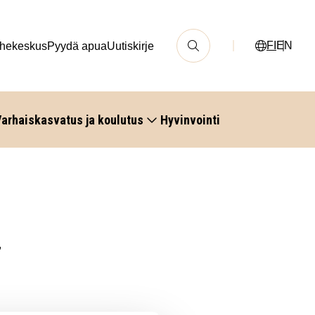
FI
EN
hekeskus
Pyydä apua
Uutiskirje
arhaiskasvatus ja koulutus
Hyvinvointi
,