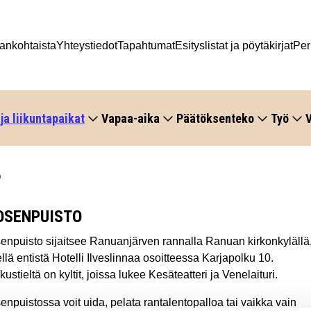
ankohtaista
Yhteystiedot
Tapahtumat
Esityslistat ja pöytäkirjat
Per
 ja liikuntapaikat
Vapaa-aika
Päätöksenteko
Työ
V
o
OSENPUISTO
senpuisto sijaitsee Ranuanjärven rannalla Ranuan kirkonkylällä
llä entistä Hotelli Ilveslinnaa osoitteessa Karjapolku 10.
ustieltä on kyltit, joissa lukee Kesäteatteri ja Venelaituri.
enpuistossa voit uida, pelata rantalentopalloa tai vaikka vain