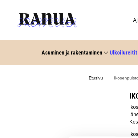
Aj
Asuminen ja rakentaminen
Ulkoilureitit
Etusivu
Ikosenpuist
IK
Iko
lähe
Kesk
Ikos