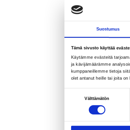
nau
Suostumus
Tämä sivusto käyttää eväste
Käytämme evästeitä tarjoama
ja kävijämäärämme analysoim
kumppaneillemme tietoja siitä
olet antanut heille tai joita o
Suostumuksen
Välttämätön
valinta