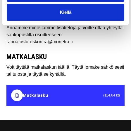
Ostolaskumme hoidetaan talous- ja henkilöstöhallinnon
Kiellä
palvelukeskus Monetra Oulu Oy:ssä.
Annamme mielellämme lisätietoja ja voitte ottaa yhteyttä
sähköpostilla osoitteeseen:
ranua.ostoreskontra@monetra.fi
MATKALASKU
Voit täyttää matkalaskun täällä. Täytä lomake sähköisesti
tai tulosta ja täytä se kynällä.
Matkalasku
(114,64 kt)