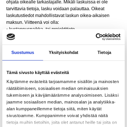
ohjata oikealle tarkastajalle. Mikäli laskuissa ei ole
tarvittavia tietoja, lasku voidaan palauttaa. Oikeat
laskutustiedot mahdollistavat laskun oikea-aikaisen
maksun. Viitteenä voi olla:
• kustannuspaikka- tai projektitieto
• laskun tarkastajan nimi (ensisijaisesti Viitteenne-
kentässä)
• toimipaikkatieto tai toimitusosoite
Suostumus
Yksityiskohdat
Tietoja
• sopimusnumero, jos lasku perustuu tehtyyn
sopimukseen
Tämä sivusto käyttää evästeitä
Verkkolaskujen lähetys toimittajaportaalin kautta:
• Mikäli yrityksellänne ei ole mahdollisuutta lähettää
Käytämme evästeitä tarjoamamme sisällön ja mainosten
verkkolaskuja, kunnalle voi lähettää verkkolaskuja
räätälöimiseen, sosiaalisen median ominaisuuksien
veloituksetta toimittajaportaalin kautta.
tukemiseen ja kävijämäärämme analysoimiseen. Lisäksi
• Toimittajaportaaliin kirjaudutaan osoitteessa:
jaamme sosiaalisen median, mainosalan ja analytiikka-
https://www.laskuhotelli.fi/portaali
alan kumppaneillemme tietoja siitä, miten käytät
• Halutessanne palvelun käyttöönne, olettehan
sivustoamme. Kumppanimme voivat yhdistää näitä
yhteydessä ranua.ostoreskontra@monetra.fi
tietoja muihin tietoihin, joita olet antanut heille tai joita on