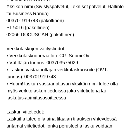
Yksikön nimi (Sivistyspalvelut, Tekniset palvelut, Hallinto
tai Business Ranua)
003701919748 (pakollinen)
PL 5016 (pakollinen)
02066 DOCUSCAN (pakollinen)
Verkkolaskujen välitystiedot:
• Verkkolaskuoperaattori: CGI Suomi Oy
• Välittäjän tunnus: 003703575029
• Laskun vastaanottajan verkkolaskuosoite (OVT-
tunnus): 003701919748
• Huom! laskun vastaanottavan yksikön nimi tulee olla
myös verkkolaskun tiedoissa joko viitetietona tai
laskutus-/toimitusosoitteessa
Laskun viitetiedot:
Laskuilla tulee olla aina tilaajan tilauksen yhteydessä
antamat viitetiedot, jonka perusteella lasku voidaan