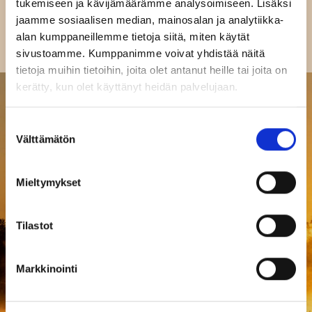
asuinympäristön, jossa on helppo elää kiireetöntä
tukemiseen ja kävijämäärämme analysoimiseen. Lisäksi
elämää.
jaamme sosiaalisen median, mainosalan ja analytiikka-
alan kumppaneillemme tietoja siitä, miten käytät
sivustoamme. Kumppanimme voivat yhdistää näitä
tietoja muihin tietoihin, joita olet antanut heille tai joita on
kerätty, kun olet käyttänyt heidän palvelujaan.
Suostumuksen
Välttämätön
valinta
Mieltymykset
Tilastot
Markkinointi