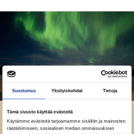
Suostumus
Yksityiskohdat
Tietoja
Tämä sivusto käyttää evästeitä
RANUALLA VOI RAUHOITTUA
Käytämme evästeitä tarjoamamme sisällön ja mainosten
Ranuan kunta tarjoaa asukkaille rauhallisen
räätälöimiseen, sosiaalisen median ominaisuuksien