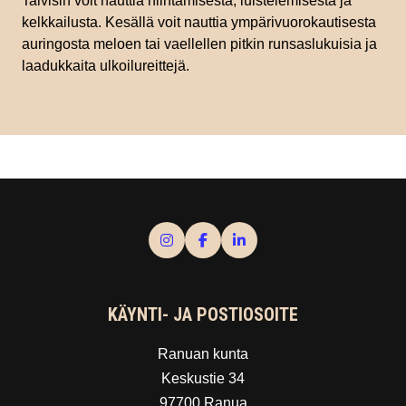
Talvisin voit nauttia hiihtämisestä, luistelemisesta ja
kelkkailusta. Kesällä voit nauttia ympärivuorokautisesta
auringosta meloen tai vaellellen pitkin runsaslukuisia ja
laadukkaita ulkoilureittejä.
KÄYNTI- JA POSTIOSOITE
Ranuan kunta
Keskustie 34
97700 Ranua