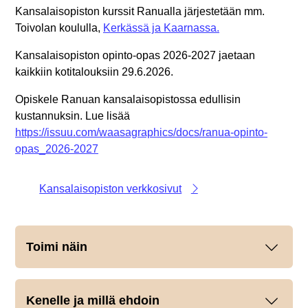
Kansalaisopiston kurssit Ranualla järjestetään mm.
Toivolan koululla,
Kerkässä ja Kaarnassa.
Kansalaisopiston opinto-opas 2026-2027 jaetaan
kaikkiin kotitalouksiin 29.6.2026.
Opiskele Ranuan kansalaisopistossa edullisin
kustannuksin. Lue lisää
https://issuu.com/waasagraphics/docs/ranua-opinto-
opas_2026-2027
Kansalaisopiston verkkosivut
Toimi näin
Kenelle ja millä ehdoin