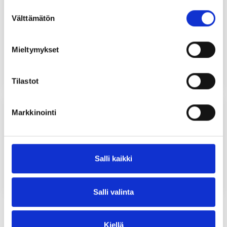
Suostumuksen
PÄTSI ANNI
Välttämätön
valinta
suunnitteluopettaja
Sivistysosasto, Kansalaisopisto
Mieltymykset
anni.patsi@ranua.fi
0407522371
Tilastot
Markkinointi
PULJU MARI
Toimistosihteeri
Sivistysosasto, Kansalaisopisto
Salli kaikki
mari.pulju@ranua.fi
040 761 5715
Salli valinta
AJANKOHTAISTA
Kiellä