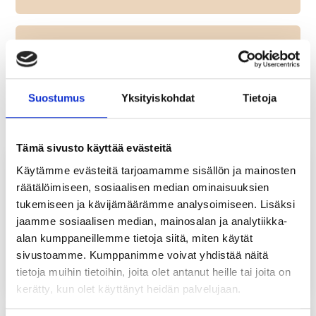
Tausta ja lainsäädäntö
Suostumus
Yksityiskohdat
Tietoja
Lukuvuosi
Tämä sivusto käyttää evästeitä
Käytämme evästeitä tarjoamamme sisällön ja mainosten
ILVESLUOTO PETRI
räätälöimiseen, sosiaalisen median ominaisuuksien
Sivistysjohtaja, kansalaisopiston
tukemiseen ja kävijämäärämme analysoimiseen. Lisäksi
rehtori
jaamme sosiaalisen median, mainosalan ja analytiikka-
Sivistysosasto
alan kumppaneillemme tietoja siitä, miten käytät
petri.ilvesluoto@ranua.fi
sivustoamme. Kumppanimme voivat yhdistää näitä
tietoja muihin tietoihin, joita olet antanut heille tai joita on
040 809 3500
kerätty, kun olet käyttänyt heidän palvelujaan.