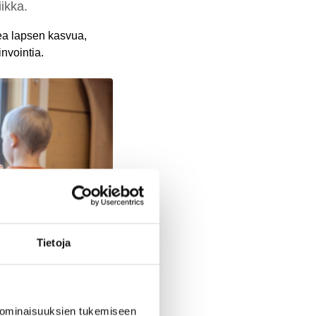
iikka.
ea lapsen kasvua,
nvointia.
Tietoja
 ominaisuuksien tukemiseen