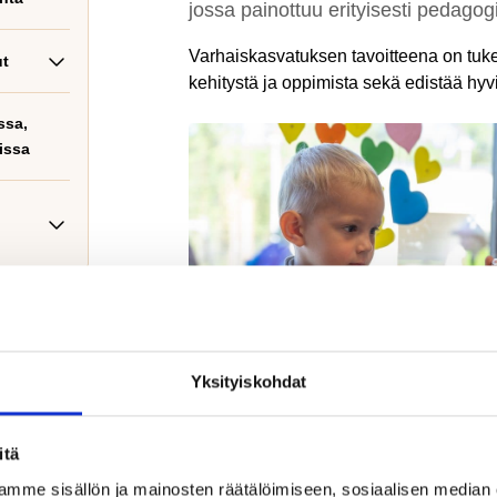
jossa painottuu erityisesti pedagog
Varhaiskasvatuksen tavoitteena on tuk
ut
kehitystä ja oppimista sekä edistää hyvi
ssa,
issa
ksen
Yksityiskohdat
itä
Lapsi leikkii.
mme sisällön ja mainosten räätälöimiseen, sosiaalisen median