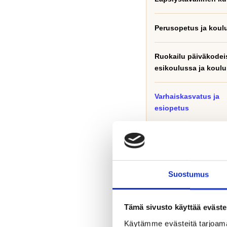
Perusopetus ja koul
Ruokailu päiväkodei
esikoulussa ja koulu
Varhaiskasvatus ja
esiopetus
Varhaiskasvatu
Suostumus
johtaja
Katja Paakki
Tämä sivusto käyttää eväste
p. 0400188524
Käytämme evästeitä tarjoama