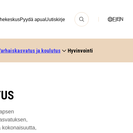
FI
EN
hekeskus
Pyydä apua
Uutiskirje
arhaiskasvatus ja koulutus
Hyvinvointi
TUS
lapsen
 kasvatuksen,
 kokonaisuutta,