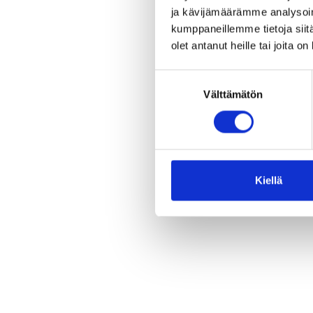
ja kävijämäärämme analysoim
etunimi.sukunimi@
kumppaneillemme tietoja siitä
olet antanut heille tai joita o
Suostumuksen
Välttämätön
valinta
Kiellä