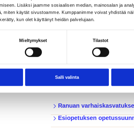
iseen. Lisäksi jaamme sosiaalisen median, mainosalan ja analy
ranua.fi
Varhaiskasvatusta järjestetään kahdes
, miten käytät sivustoamme. Kumppanimme voivat yhdistää näitä t
Kanervikossa ja Hillankukassa. Ranual
n kerätty, kun olet käyttänyt heidän palvelujaan.
varhaiskasvatussuunnitelmaa, joka on 
Päiväkodissa jokaiselle lapselle laadi
varhaiskasvatussuunnitelma.
Mieltymykset
Tilastot
Jokaisella alle kouluikäisellä lapsella
varhaiskasvatusta. Huoltajat päättävät
osallistumisesta varhaiskasvatukseen. 
edeltävä esiopetus on toiminnallisesti 
Salli valinta
ASIAKIRJOJA, LINKKEJÄ JA L
Ranuan varhaiskasvatukse
Esiopetuksen opetussuun