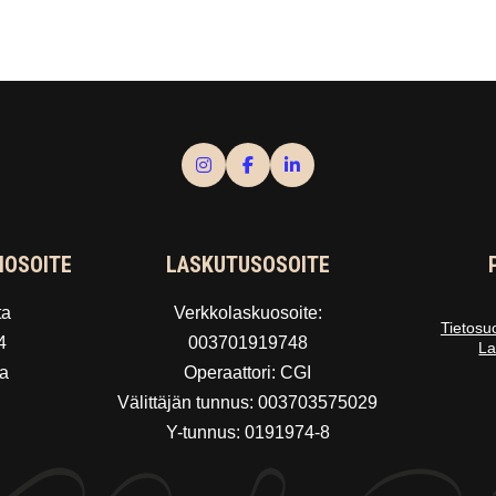
IOSOITE
LASKUTUSOSOITE
ta
Verkkolaskuosoite:
Tietosu
4
003701919748
La
a
Operaattori: CGI
Välittäjän tunnus: 003703575029
Y-tunnus: 0191974-8