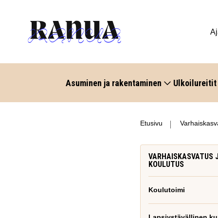
Aj
Asuminen ja rakentaminen
Ulkoilureitit
Etusivu
Varhaiskasva
VARHAISKASVATUS 
KOULUTUS
Koulutoimi
Lapsiystävällinen ku