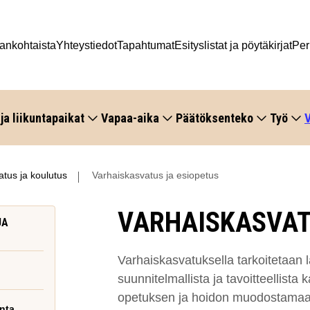
ankohtaista
Yhteystiedot
Tapahtumat
Esityslistat ja pöytäkirjat
Per
 ja liikuntapaikat
Vapaa-aika
Päätöksenteko
Työ
V
tus ja koulutus
Varhaiskasvatus ja esiopetus
VARHAISKASVA
JA
Varhaiskasvatuksella tarkoitetaan 
suunnitelmallista ja tavoitteellista
opetuksen ja hoidon muodostamaa
nta