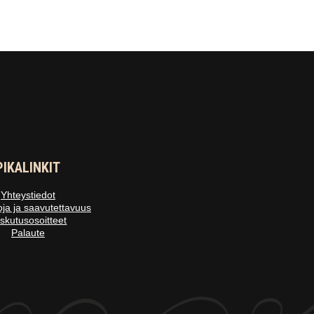
PIKALINKIT
Yhteystiedot
oja ja saavutettavuus
skutusosoitteet
Palaute