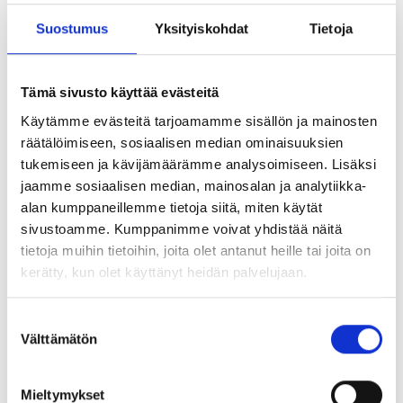
Koulujen kerhotoimintaa kehitetään siten, että toiminnan
Suostumus
Yksityiskohdat
Tietoja
piiriin saadaan myös niitä lapsia ja nuoria, joilla ei ole
esimerkiksi perheen tuen puuttuessa mahdollisuutta
harrastaa säännöllisesti. Näin pyritään siihen, että
Tämä sivusto käyttää evästeitä
jokaisella lapsella olisi mahdollisuus ainakin yhteen
Käytämme evästeitä tarjoamamme sisällön ja mainosten
kerhoharrastukseen läpi perusopetuksen.
räätälöimiseen, sosiaalisen median ominaisuuksien
tukemiseen ja kävijämäärämme analysoimiseen. Lisäksi
Kerhotoiminnan kehittämisessä on tavoitteena myös
jaamme sosiaalisen median, mainosalan ja analytiikka-
syventää kodin ja koulun yhteistyömuotoja. Koulut voivat
alan kumppaneillemme tietoja siitä, miten käytät
hyödyntää kerhotoiminnan järjestämisessä kolmannen
sivustoamme. Kumppanimme voivat yhdistää näitä
sektorin, koulun muiden sidosryhmien ja eri
tietoja muihin tietoihin, joita olet antanut heille tai joita on
hallintokuntien osaamista.
kerätty, kun olet käyttänyt heidän palvelujaan.
Kerhotoiminnan tavoitteet ovat:
Suostumuksen
kodin ja koulun kasvatustyön tukeminen
Välttämätön
valinta
lasten ja nuorten osallisuuden lisääminen
Mieltymykset
mahdollisuuden antaminen sosiaalisten taitojen