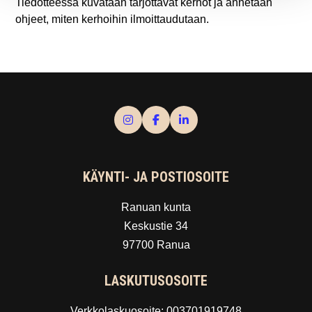
Tiedotteessa kuvataan tarjottavat kerhot ja annetaan
ohjeet, miten kerhoihin ilmoittaudutaan.
KÄYNTI- JA POSTIOSOITE
Ranuan kunta
Keskustie 34
97700 Ranua
LASKUTUSOSOITE
Verkkolaskuosoite: 003701919748