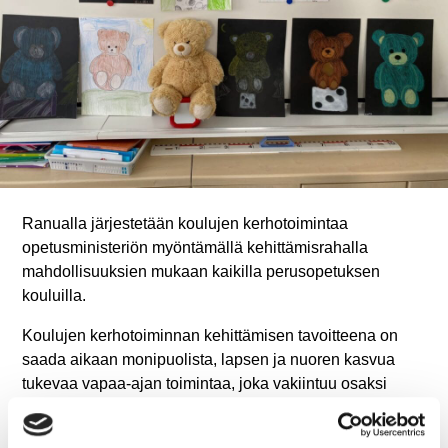
Ranualla järjestetään koulujen kerhotoimintaa
opetusministeriön myöntämällä kehittämisrahalla
mahdollisuuksien mukaan kaikilla perusopetuksen
kouluilla.
Koulujen kerhotoiminnan kehittämisen tavoitteena on
saada aikaan monipuolista, lapsen ja nuoren kasvua
tukevaa vapaa-ajan toimintaa, joka vakiintuu osaksi
lapsen ja nuoren iltapäivää. Kerhotoiminta on lapselle
vapaaehtoista.