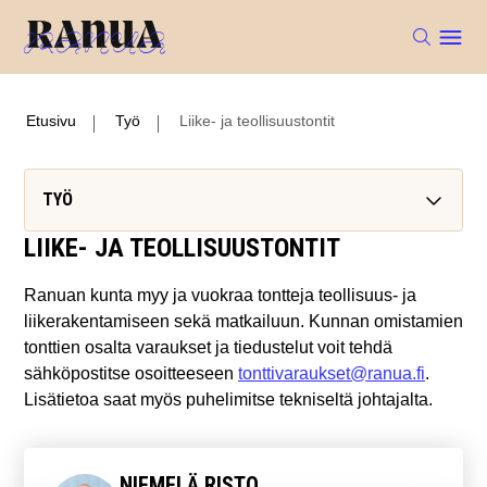
Etusivu
Työ
Liike- ja teollisuustontit
TYÖ
LIIKE- JA TEOLLISUUSTONTIT
Ranuan kunta myy ja vuokraa tontteja teollisuus- ja
liikerakentamiseen sekä matkailuun. Kunnan omistamien
tonttien osalta varaukset ja tiedustelut voit tehdä
sähköpostitse osoitteeseen
tonttivaraukset@ranua.fi
.
Lisätietoa saat myös puhelimitse tekniseltä johtajalta.
NIEMELÄ RISTO