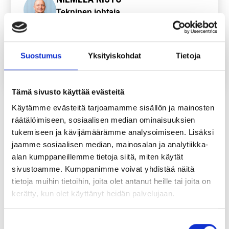
Tekninen johtaja
Tekninen osasto, Keskustie 30, 97700
Ranua, tavattavissa ajanvarauksella
Suostumus
Yksityiskohdat
Tietoja
risto.niemela@ranua.fi
040 704 9623
Tämä sivusto käyttää evästeitä
Käytämme evästeitä tarjoamamme sisällön ja mainosten
Ranuan kunnan alueella myytävät ja vuokrattavat tontit
räätälöimiseen, sosiaalisen median ominaisuuksien
löydät Ranuan karttapalvelusta (Louhi):
tukemiseen ja kävijämäärämme analysoimiseen. Lisäksi
jaamme sosiaalisen median, mainosalan ja analytiikka-
Ranuan karttapalvelu
alan kumppaneillemme tietoja siitä, miten käytät
sivustoamme. Kumppanimme voivat yhdistää näitä
tietoja muihin tietoihin, joita olet antanut heille tai joita on
Yksityishenkilöt ja yritykset voivat ilmoittaa myyntiin
kerätty, kun olet käyttänyt heidän palvelujaan.
omistamiaan tontteja alla olevan lomakkeen kautta.
Yksityisten omistamat tontit lisätään ja poistetaan kartta-
ja verkkopalveluista ilmoitusten perusteella. Omistajan
Suostumuksen