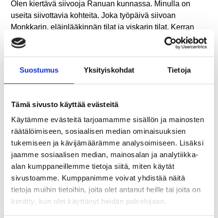
Olen kiertävä siivooja Ranuan kunnassa. Minulla on
useita siivottavia kohteita. Joka työpäivä siivoan
Monkkarin, eläinlääkinnän tilat ja viskarin tilat. Kerran
viikossa siivottavia kohteita on useampi: palolaitos,
kunnanvirasto, Business Ranua, Tikantien päiväkoti,
maataloustoimisto, jäähalli, Peurantien huoltokoppi ja
Suostumus
Yksityiskohdat
Tietoja
sosiaalivirasto.
Työni on itsenäistä ja tykkään tehdä töitä yksin. Samalla
Tämä sivusto käyttää evästeitä
ottaa vastuun omasta tekemisestä ja työn
aikatauluttamisesta. Minulla on ihanat siivouskohteet,
Käytämme evästeitä tarjoamamme sisällön ja mainosten
niissä minut on otettu tosi hyvin vastaan ja niissä on
räätälöimiseen, sosiaalisen median ominaisuuksien
huipputyyppejä. Tunnen että minun työtä arvostetaan.
tukemiseen ja kävijämäärämme analysoimiseen. Lisäksi
Sellaista paikkaa ei ole, missä en tykkäisi käydä. Se on
jaamme sosiaalisen median, mainosalan ja analytiikka-
plussaa, että joka päivä siivottavat alueet vaihtuvat, en
alan kumppaneillemme tietoja siitä, miten käytät
jaksaisi tehdä samaa päivästä toiseen. Esimiehet
sivustoamme. Kumppanimme voivat yhdistää näitä
luottavat osaamiseeni ja ammattitaitooni, eivätkä kysele
tietoja muihin tietoihin, joita olet antanut heille tai joita on
perään. Kunnassa arvostetaan sitä, että siivous tehdään
kerätty, kun olet käyttänyt heidän palvelujaan.
kunnolla.