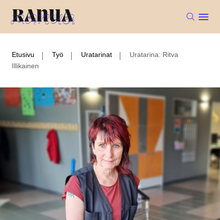
Etusivu
Työ
Uratarinat
Uratarina: Ritva
Illikainen