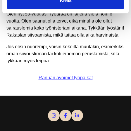
Kiellä
ole paljon. Kiire ei ole mihinkään poistunut, päinvastoin.
Olen nyt 59-vuotias. Työuraa on jäljellä vielä noin 6
vuotta. Olen saanut olla terve, eikä minulla ole ollut
sairauslomia koko työhistoriani aikana. Tykkään työstäni!
Rakastan siivoamista, mikä taitaa olla aika harvinaista.
Jos olisin nuorempi, voisin kokeilla muutakin, esimerkiksi
oman siivousfirman tai kotileipomon perustamista, sillä
tykkään myös leipoa.
Ranuan avoimet työpaikat