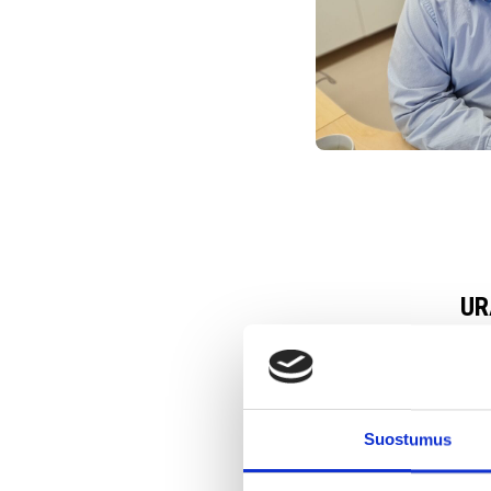
UR
Työ
Työt
asi
Suostumus
En 
taid