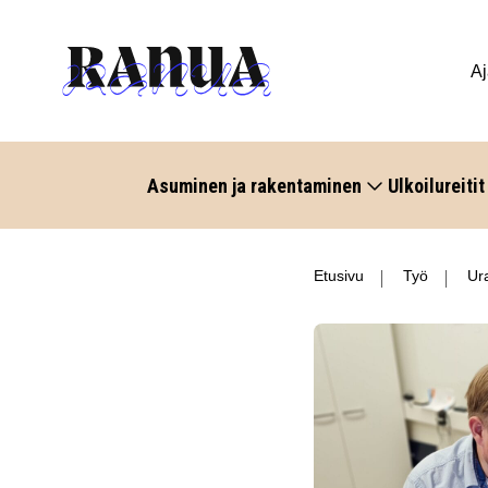
Aj
Asuminen ja rakentaminen
Ulkoilureitit
Etusivu
Työ
Ura