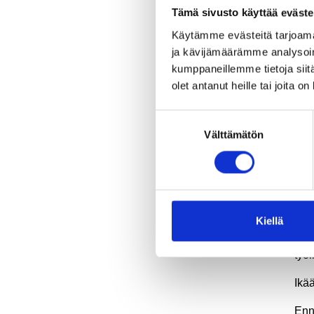
Tämä sivusto käyttää eväste
Asia
muk
Käytämme evästeitä tarjoama
näk
ja kävijämäärämme analysoim
Pid
kumppaneillemme tietoja siitä
kes
olet antanut heille tai joita o
sii
ymp
Suostumuksen
kan
Välttämätön
valinta
Ole
tie
koul
Kiellä
Ole
aik
työ
Ikää
Enn