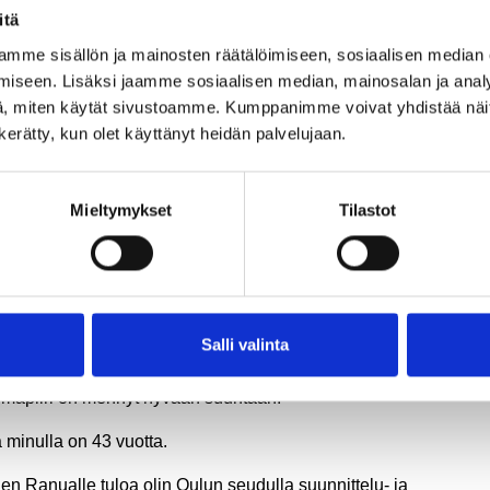
itä
ntuntijaroolissa työtehtävät ovat todella monipuolisia ja minust
ava olla edistämässä kunnan digitalisaatiota monesta
mme sisällön ja mainosten räätälöimiseen, sosiaalisen median
ökulmasta
iseen. Lisäksi jaamme sosiaalisen median, mainosalan ja analy
än työni monipuolisuudesta, vaikka se joskus voi vaikeuttaa
, miten käytät sivustoamme. Kumppanimme voivat yhdistää näitä t
kittymistä aikaa vieviin ongelmanratkaisuihin. Olen pitänyt myös
n kerätty, kun olet käyttänyt heidän palvelujaan.
tä että, olen voinut käyttää omaa osaamistani kehittämään kunnan
äristöä ja työkaluja yhdessä toisen ICT-asiantuntijan Sakun
ssa.
Mieltymykset
Tilastot
n valmistunut Seinäjoen ammattikorkeakoulusta
tokonepainotteisen automaatiotekniikan eli mekatroniikan
utusohjelmasta ja koulutukseltani olen insinööri.
Salli valinta
n ollut tässä työssä kahdeksatta vuotta. Mielestäni kunta on vii
oina onnistunut saamaan töihin hyviä persoonia ja sitä kautta
ilmapiiri on mennyt hyvään suuntaan.
 minulla on 43 vuotta.
en Ranualle tuloa olin Oulun seudulla suunnittelu- ja