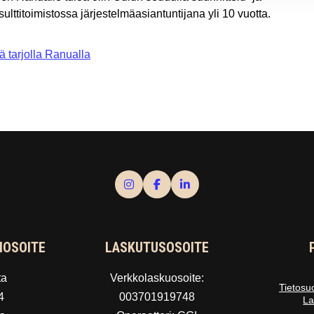
ulttitoimistossa järjestelmäasiantuntijana yli 10 vuotta.
ä tarjolla Ranualla
IOSOITE
LASKUTUSOSOITE
ta
Verkkolaskuosoite:
Tietosu
4
003701919748
La