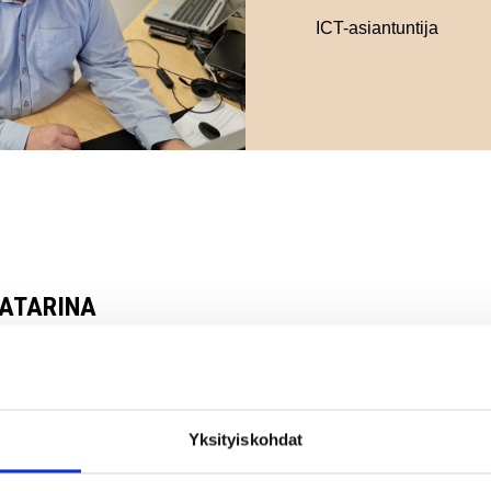
ICT-asiantuntija
ATARINA
skentelen Ranuan kunnan ja kuntakonsernin ICT-asiantuntijana
ehtäviin kuuluu hyvin laaja-alaisesti tietotekniikka ja tietoturva-
at, sekä loppukäyttäjien tukeminen.
Yksityiskohdat
ole ollut kovin tarkka omien työtehtävien suhteen. Olen omilla
oillani pyrkinyt tekemään niitä töitä, joka ovat auttaneet työnant