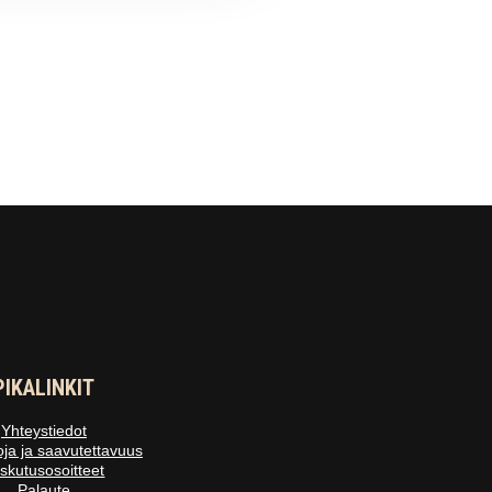
PIKALINKIT
Yhteystiedot
oja ja saavutettavuus
skutusosoitteet
Palaute