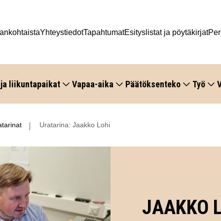
ankohtaista
Yhteystiedot
Tapahtumat
Esityslistat ja pöytäkirjat
Per
 ja liikuntapaikat
Vapaa-aika
Päätöksenteko
Työ
V
tarinat
Uratarina: Jaakko Lohi
JAAKKO 