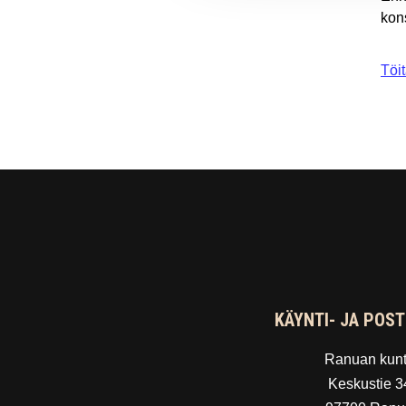
kons
Töit
KÄYNTI- JA POST
Ranuan kun
Keskustie 3