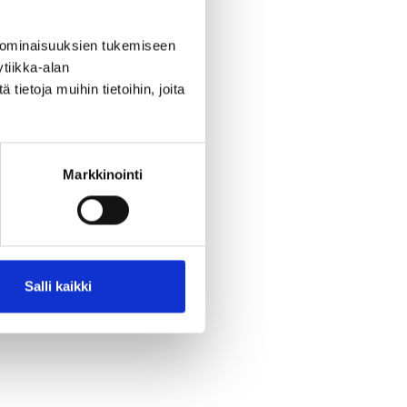
a on
 ominaisuuksien tukemiseen
tiikka-alan
ietoja muihin tietoihin, joita
 it-
Markkinointi
Salli kaikki
me