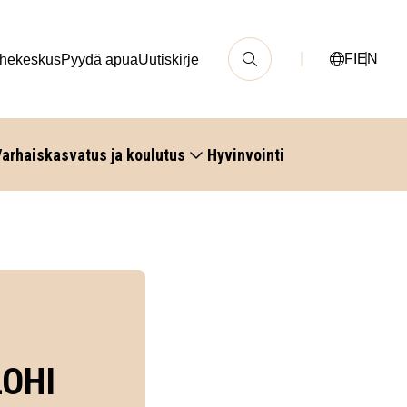
FI
EN
hekeskus
Pyydä apua
Uutiskirje
arhaiskasvatus ja koulutus
Hyvinvointi
LOHI