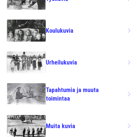
Koulukuvia
Urheilukuvia
Tapahtumia ja muuta
toimintaa
Muita kuvia