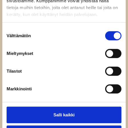
sivustoamme. Kumppanimme voivat yhdistää näitä
tietoja muihin tietoihin, joita olet antanut heille tai joita on
kerätty, kun olet käyttänyt heidän palvelujaan.
Suostumuksen
Välttämätön
valinta
Mieltymykset
Tilastot
Markkinointi
Salli kaikki