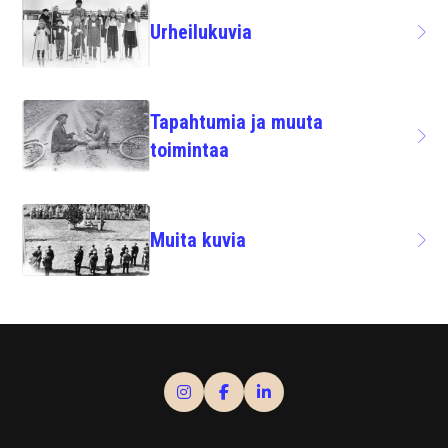
Urheilukuvia
Tapahtumia ja muuta
toimintaa
Muita kuvia