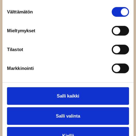
Suostumuksen
Välttämätön
valinta
Mieltymykset
Tilastot
Markkinointi
Salli kaikki
Salli valinta
Kiellä