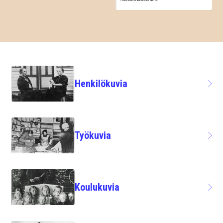
Henkilökuvia
Työkuvia
Koulukuvia