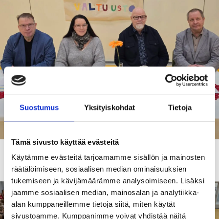
Suostumus
Yksityiskohdat
Tietoja
Tämä sivusto käyttää evästeitä
Valtuutetut Keijo Ruonala, Mirva Salmela, Mikko Sarajärvi ja
Käytämme evästeitä tarjoamamme sisällön ja mainosten
Pekka Nätti vastasivat kysymyksiin.
räätälöimiseen, sosiaalisen median ominaisuuksien
tukemiseen ja kävijämäärämme analysoimiseen. Lisäksi
jaamme sosiaalisen median, mainosalan ja analytiikka-
alan kumppaneillemme tietoja siitä, miten käytät
sivustoamme. Kumppanimme voivat yhdistää näitä