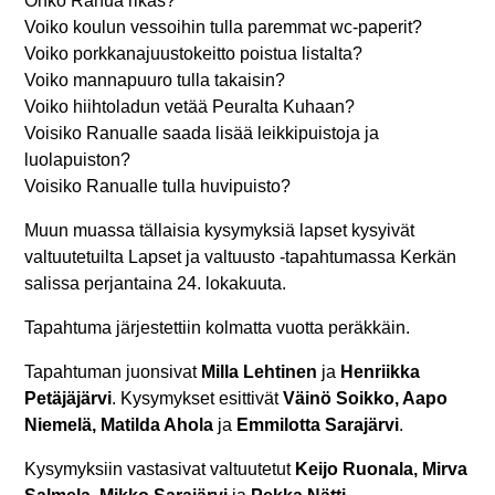
Onko Ranua rikas?
Voiko koulun vessoihin tulla paremmat wc-paperit?
Voiko porkkanajuustokeitto poistua listalta?
Voiko mannapuuro tulla takaisin?
Voiko hiihtoladun vetää Peuralta Kuhaan?
Voisiko Ranualle saada lisää leikkipuistoja ja
luolapuiston?
Voisiko Ranualle tulla huvipuisto?
Muun muassa tällaisia kysymyksiä lapset kysyivät
valtuutetuilta Lapset ja valtuusto -tapahtumassa Kerkän
salissa perjantaina 24. lokakuuta.
Tapahtuma järjestettiin kolmatta vuotta peräkkäin.
Tapahtuman juonsivat
Milla Lehtinen
ja
Henriikka
Petäjäjärvi
. Kysymykset esittivät
Väinö Soikko, Aapo
Niemelä, Matilda Ahola
ja
Emmilotta Sarajärvi
.
Kysymyksiin vastasivat valtuutetut
Keijo Ruonala, Mirva