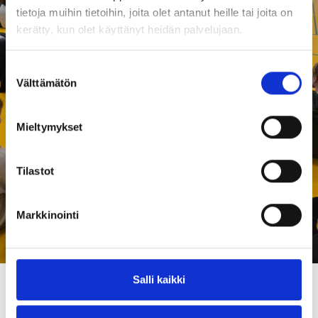
tietoja muihin tietoihin, joita olet antanut heille tai joita on
kerätty, kun olet käyttänyt heidän palvelujaan.
Suostumuksen
Välttämätön
valinta
Mieltymykset
Tilastot
Markkinointi
Salli kaikki
Paikalla oli 1.-9. luokkalaiset Ranuan yhtenäiskoulusta ja Kuhan
koulusta.