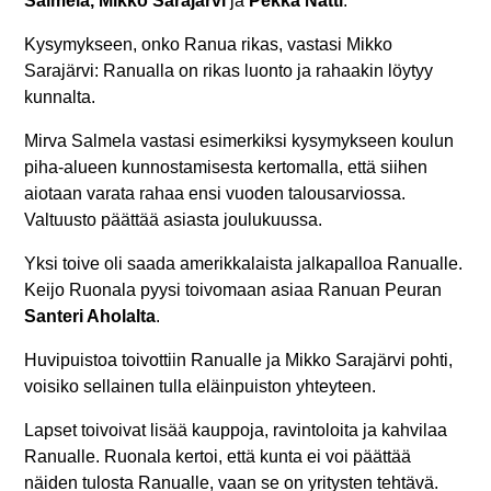
Salmela, Mikko Sarajärvi
ja
Pekka Nätti
.
Kysymykseen, onko Ranua rikas, vastasi Mikko
Sarajärvi: Ranualla on rikas luonto ja rahaakin löytyy
kunnalta.
Mirva Salmela vastasi esimerkiksi kysymykseen koulun
piha-alueen kunnostamisesta kertomalla, että siihen
aiotaan varata rahaa ensi vuoden talousarviossa.
Valtuusto päättää asiasta joulukuussa.
Yksi toive oli saada amerikkalaista jalkapalloa Ranualle.
Keijo Ruonala pyysi toivomaan asiaa Ranuan Peuran
Santeri Aholalta
.
Huvipuistoa toivottiin Ranualle ja Mikko Sarajärvi pohti,
voisiko sellainen tulla eläinpuiston yhteyteen.
Lapset toivoivat lisää kauppoja, ravintoloita ja kahvilaa
Ranualle. Ruonala kertoi, että kunta ei voi päättää
näiden tulosta Ranualle, vaan se on yritysten tehtävä.