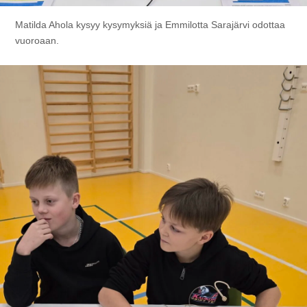
Matilda Ahola kysyy kysymyksiä ja Emmilotta Sarajärvi odottaa
vuoroaan.