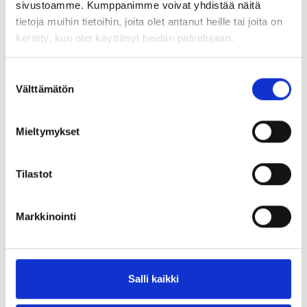
sivustoamme. Kumppanimme voivat yhdistää näitä
ti 4.11. klo 17:00 – 19:00
tietoja muihin tietoihin, joita olet antanut heille tai joita on
kerätty, kun olet käyttänyt heidän palvelujaan.
Lapland Brand 2.0 – online workshop in English
on
November 4th
Suostumuksen
HUOM! Vastaa myös kyselyyn:
Millainen on sinun
Välttämätön
valinta
Lappisi
?
Mieltymykset
Jaa artikkeli:
Tilastot
Markkinointi
UUSIMMAT ARTIKKELIT
Salli kaikki