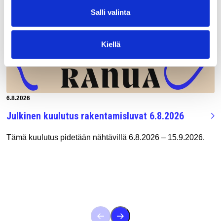
Salli valinta
Kiellä
Artikkeli luotu:
6.8.2026
Julkinen kuulutus rakentamisluvat 6.8.2026
Tämä kuulutus pidetään nähtävillä 6.8.2026 – 15.9.2026.