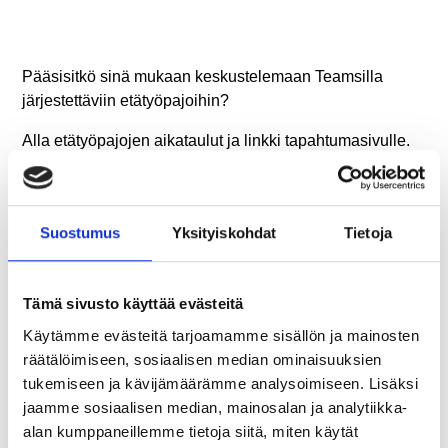
Pääsisitkö sinä mukaan keskustelemaan Teamsilla
järjestettäviin etätyöpajoihin?
Alla etätyöpajojen aikataulut ja linkki tapahtumasivulle.
Sieltä ilmoittautumalla varmistat paikkasi työpajaan!
ti 28.10. klo 14:00 – 16:00
Suostumus
Yksityiskohdat
Tietoja
Mitä Lappi tarjoaa? -etätyöpaja
ke 29.10. klo 13:00 – 14:00
Tämä sivusto käyttää evästeitä
Arvojen Lappi – Mitä Lappi edustaa? -etätyöpaja
Käytämme evästeitä tarjoamamme sisällön ja mainosten
räätälöimiseen, sosiaalisen median ominaisuuksien
to 30.10. klo 17:00 – 19:00
tukemiseen ja kävijämäärämme analysoimiseen. Lisäksi
Mitä Lappi tarjoaa? -etätyöpaja
+ mahdollisuus osallistua
jaamme sosiaalisen median, mainosalan ja analytiikka-
paikan päällä Rovaniemellä
alan kumppaneillemme tietoja siitä, miten käytät