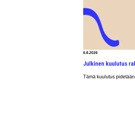
Artikkeli luotu:
6.8.2026
Julkinen kuulutus ra
Tämä kuulutus pidetään 