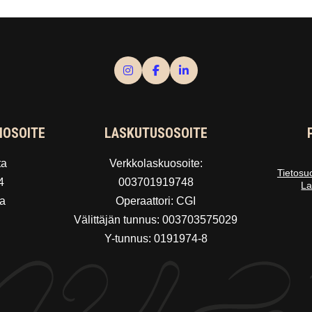
IOSOITE
LASKUTUSOSOITE
ta
Verkkolaskuosoite:
Tietosu
4
003701919748
La
a
Operaattori: CGI
Välittäjän tunnus: 003703575029
Y-tunnus: 0191974-8