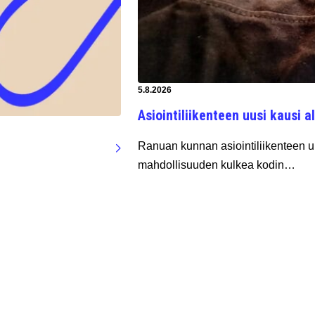
Artikkeli luotu:
5.8.2026
Asiointiliikenteen uusi kausi al
Ranuan kunnan asiointiliikenteen uu
mahdollisuuden kulkea kodin…