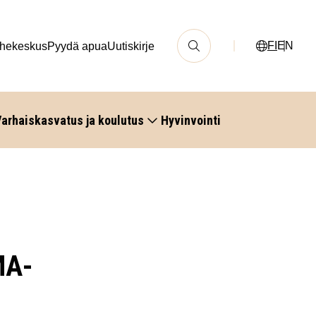
FI
EN
hekeskus
Pyydä apua
Uutiskirje
arhaiskasvatus ja koulutus
Hyvinvointi
MA-