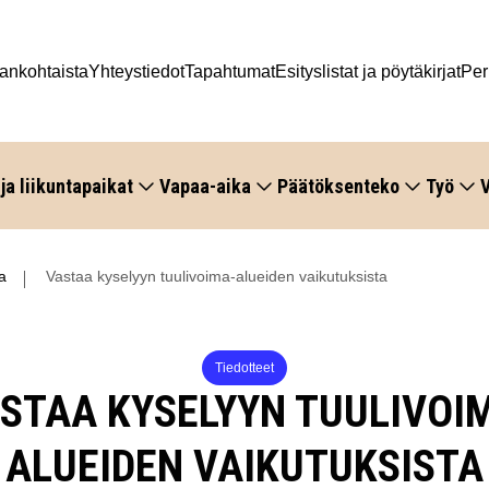
ankohtaista
Yhteystiedot
Tapahtumat
Esityslistat ja pöytäkirjat
Per
 ja liikuntapaikat
Vapaa-aika
Päätöksenteko
Työ
V
a
Vastaa kyselyyn tuulivoima-alueiden vaikutuksista
Tiedotteet
STAA KYSELYYN TUULIVOI
ALUEIDEN VAIKUTUKSISTA