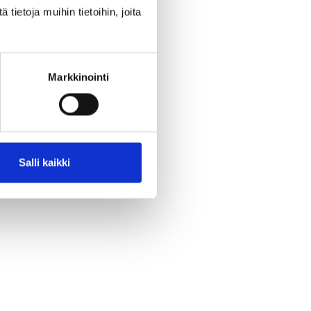
ietoja muihin tietoihin, joita
aan.
Markkinointi
.
Salli kaikki