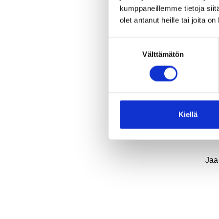
help
kumppaneillemme tietoja siitä
tabl
olet antanut heille tai joita o
Kys
Suostumuksen
Tulo
Välttämätön
valinta
Lin
Kys
Kys
Kiellä
Kii
Jaa 