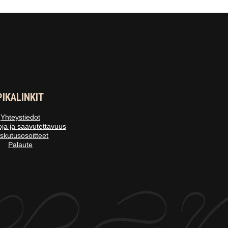
PIKALINKIT
Yhteystiedot
oja ja saavutettavuus
skutusosoitteet
Palaute