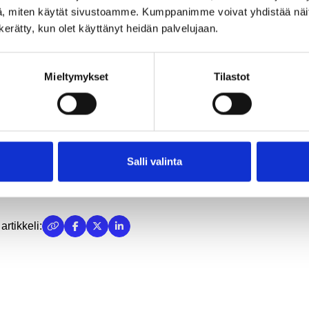
ointa tietokoneella tai muulla isoruutuisella laitteella kuten
, miten käytät sivustoamme. Kumppanimme voivat yhdistää näitä t
etilla.
n kerätty, kun olet käyttänyt heidän palvelujaan.
elyn vastaukset käsitellään ehdottoman luottamuksellisesti.
kset esitetään niin, ettei yksittäisiä vastaajia pystytä tunnistam
Mieltymykset
Tilastot
kki:
https://link.webropolsurveys.com/S/69FB2CB90F669CC7
ely on auki 23.03.2026 asti.
ely on osa Helsingin yliopistossa tehtävää pro gradu- tutkielmaa
Salli valinta
tos ajastasi ja panoksestasi tutkimukseen!
artikkeli: