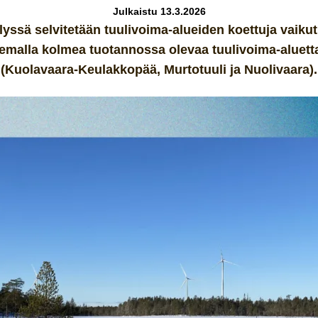
Julkaistu 13.3.2026
yssä selvitetään tuulivoima-alueiden koettuja vaiku
lemalla kolmea tuotannossa olevaa tuulivoima-aluett
(Kuolavaara-Keulakkopää, Murtotuuli ja Nuolivaara).