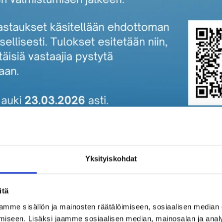
Yksityiskohdat
itä
ely on arvokas osa tuulivoimaa koskevan tutkimuksen laadintaa
mme sisällön ja mainosten räätälöimiseen, sosiaalisen median
 täyttämiseen kuluu aikaa n. 10–15 minuuttia. Vastaaminen on
iseen. Lisäksi jaamme sosiaalisen median, mainosalan ja analy