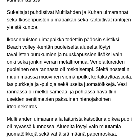
Sukeltajat puhdistivat Multilahden ja Kuhan uimarannat
sekä Ikosenpuiston uimapaikan sekä kartoittivat rantojen
yleistä kuntoa.
Ikosenpuiston uimapaikka todettiin pääosin siistiksi.
Beach volley -kentän puoleiselta alueelta löytyi
tavallisten purukumien ja nuuskapussien lisäksi vain
onki sekä jonkin verran metalliromua. Venelaitureiden
puoleinen osa rannasta oli roskaisempi. Sieltä nostettiin
muun muassa muovinen viemäriputki, kertakäyttöastioita,
lasipurkkeja ja -pulloja sekä useita juomatölkkejä. Vesi
rannassa oli melko sameaa, ja pohjassa havaittiin
useiden senttimetrien paksuinen hienojakoinen
irtoainekerros.
Multilahden uimarannalla laiturista katsottuna oikea puoli
oli hyvässä kunnossa. Alueelta löytyi vain muutamia
juomatölkkejä sekä vähäisiä määriä paperiroskaa.