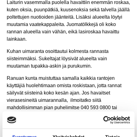
Laiturin vasemmalla puolella havaittiin enemmän roskaa,
kuten oksia, puunpätkiä, kuusenoksia sekä talvella jäällä
poltettujen nuotioiden jäänteitä. Lisäksi alueelta löytyi
muutamia vaatekappaleita. Juomatölkkejä oli koko
rannan alueella vain vähän, eikä lasiroskaa havaittu
lainkaan.
Kuhan uimaranta osoittautui kolmesta rannasta
siisteimmäksi. Sukeltajat löysivät alueelta vain
muutaman tupakka-askin ja purukumin.
Ranuan kunta muistuttaa samalla kaikkia rantojen
käyttäjiä huolehtimaan omista roskistaan, jotta rannat
säilyvät siisteinä koko kesän ajan. Jos havaitset
vierasesineitä uimarannalla, ilmoitatko siitä
mahdollisimman pian puhelimitse 040 593 0800 tai
sähköpostilla
vikailmoitukset@ranua.fi
Kuvat: Rovaniemen Urheilusukeltajat ry
Suostumus
Yksityiskohdat
Tietoja