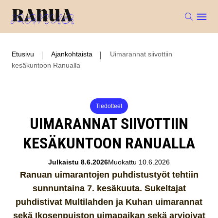
Etusivu
Ajankohtaista
Uimarannat siivottiin
kesäkuntoon Ranualla
Tiedotteet
UIMARANNAT SIIVOTTIIN
KESÄKUNTOON RANUALLA
Julkaistu 8.6.2026
Muokattu 10.6.2026
Ranuan uimarantojen puhdistustyöt tehtiin
sunnuntaina 7. kesäkuuta. Sukeltajat
puhdistivat Multilahden ja Kuhan uimarannat
sekä Ikosenpuiston uimapaikan sekä arvioivat