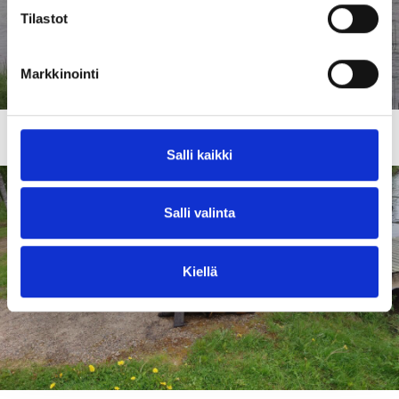
Tilastot
Markkinointi
Onko jollakin pudonnut pilkkijakkara?
Salli kaikki
Salli valinta
Kiellä