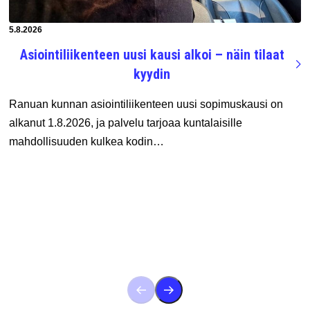
Artikkeli luotu:
5.8.2026
Asiointiliikenteen uusi kausi alkoi – näin tilaat
kyydin
Ranuan kunnan asiointiliikenteen uusi sopimuskausi on
alkanut 1.8.2026, ja palvelu tarjoaa kuntalaisille
mahdollisuuden kulkea kodin…