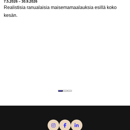
Tapahtuman ajankohta:
7.5.2026 – 30.9.2026
Realistisia ranualaisia maisemamaalauksia esillä koko
kesän.