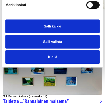
Markkinointi
Jaa:
Salli kaikki
Salli valinta
UUSIMMAT TAPAHTUMAT
Kiellä
St1 Ranuan kahvila (Keskustie 37)
Taidetta …”Ranualainen maisema”