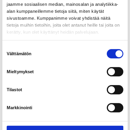
kanssa. Tanssilähettiläiden Paikan tanssi- esitys nähtiin
jaamme sosiaalisen median, mainosalan ja analytiikka-
Ranualla vuonna 2019 ja Tanssilähettiläät olivat myös
alan kumppaneillemme tietoja siitä, miten käytät
osana Sahojen sinfoniaa vuonna 2021.
sivustoamme. Kumppanimme voivat yhdistää näitä
tietoja muihin tietoihin, joita olet antanut heille tai joita on
Tarinakävelyt tapahtuvat säässä kuin säässä ja ovat
kerätty, kun olet käyttänyt heidän palvelujaan.
ulkona, joten pukeudu ja varaudu säätilan mukaan.
Esteettömyys
Suostumuksen
Välttämätön
valinta
Myllypirtin ympäristöissä tapahtuva tarinakävely liikkuu
luonnossa, jossa emme voi taata esteetöntä kulkureittiä
Mieltymykset
Kesto noin 30-60 min. Osallistujien määrä ja paikka
vaikuttavat kestoon.
Tilastot
Jaa:
Markkinointi