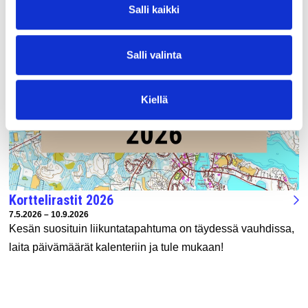
Salli kaikki
UUSIMMAT TAPAHTUMAT
Salli valinta
Kiellä
Korttelirastit 2026
Tapahtuman ajankohta:
7.5.2026 – 10.9.2026
Kesän suosituin liikuntatapahtuma on täydessä vauhdissa,
laita päivämäärät kalenteriin ja tule mukaan!