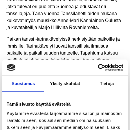
jotka tulevat eri puolelta Suomea ja edustavat eri
tanssilajeja. Tänä vuonna Tanssilähettiläiden mukana
kulkevat myös muusikko Anne-Mari Kanniainen Oulusta
ja kuvataiteilija Marjo Hiilivirta Rovaniemeltä.
Paikan tanssi -tarinakävelyissä herkistytään paikoille ja
ihmisille. Tarinakävelyt luovat tanssillista ilmaisua
paikalle ja paikallisuuden tunteelle. Tapahtuma kutsuu
osallistujat yhteiseen kävelyhetkeen, jonka aikana
pääsee kokemaan paikan moniaistisesti.
Voit osallistua sinulle sopivalla tavalla – katsojana,
Suostumus
Yksityiskohdat
Tietoja
kokijana, kuulijana, kehollisena osallistujana. Jokainen
tarinakävely on uniikki, sillä se syntyy paikasta ja
paikalla olevista osallistujista – voit osallistua vaikka
Tämä sivusto käyttää evästeitä
kaikille tarinakävelyille.
Käytämme evästeitä tarjoamamme sisällön ja mainosten
Tarinakävelyssä oppaina ja esiintyjinä toimivat
räätälöimiseen, sosiaalisen median ominaisuuksien
Tanssilähettiläät yhdessä muusikon ja kuvataiteilijan
tukemiseen ja kävijämäärämme analysoimiseen. Lisäksi