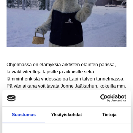
Ohjelmassa on elämyksiä arktisten eläinten parissa,
talviaktiviteetteja lapsille ja aikuisille sekä
lämminhenkistä yhdessäoloa Lapin talven tunnelmassa.
Päivän aikana voit tavata Jonne Jääkarhun, kokeilla mm.
huskyajelua, tavata poroja, osallistua eläinesittelyihin
eläinpuistossa ja nauttia herkullisista tarjouksista
ravintoloissa ja myymälöissä.
Suostumus
Yksityiskohdat
Tietoja
Tervetuloa kokemaan talven riemu Ranualle!