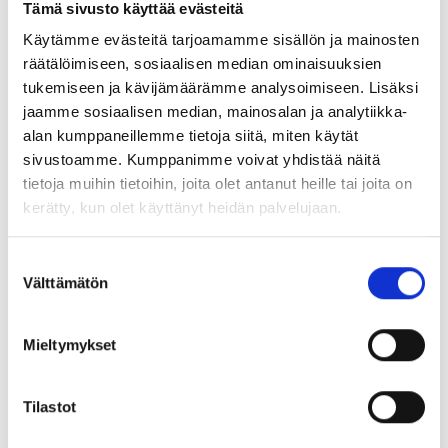
Tämä sivusto käyttää evästeitä
Lue lisää
ranuaresort.com/ajankohtaista/tervetuloa-
talviriehaan-28-2/
Käytämme evästeitä tarjoamamme sisällön ja mainosten
räätälöimiseen, sosiaalisen median ominaisuuksien
tukemiseen ja kävijämäärämme analysoimiseen. Lisäksi
Jaa:
jaamme sosiaalisen median, mainosalan ja analytiikka-
alan kumppaneillemme tietoja siitä, miten käytät
sivustoamme. Kumppanimme voivat yhdistää näitä
tietoja muihin tietoihin, joita olet antanut heille tai joita on
kerätty, kun olet käyttänyt heidän palvelujaan.
UUSIMMAT TAPAHTUMAT
Suostumuksen
Välttämätön
valinta
Mieltymykset
Tilastot