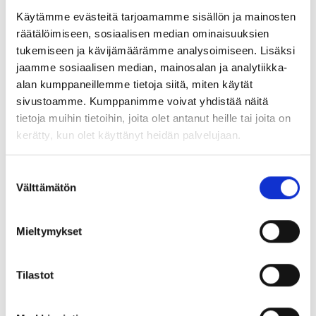
Käytämme evästeitä tarjoamamme sisällön ja mainosten
räätälöimiseen, sosiaalisen median ominaisuuksien
Jaa:
tukemiseen ja kävijämäärämme analysoimiseen. Lisäksi
jaamme sosiaalisen median, mainosalan ja analytiikka-
alan kumppaneillemme tietoja siitä, miten käytät
sivustoamme. Kumppanimme voivat yhdistää näitä
tietoja muihin tietoihin, joita olet antanut heille tai joita on
UUSIMMAT TAPAHTUMAT
kerätty, kun olet käyttänyt heidän palvelujaan.
Suostumuksen
Välttämätön
valinta
Mieltymykset
Tilastot