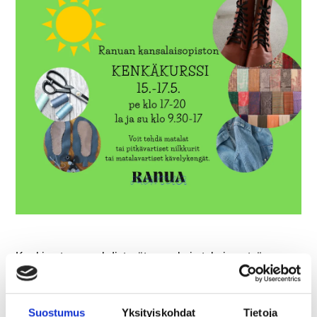
Kenkien teossa yhdistyvät ompelu ja tekninen työ.
Kurssilla opit perustaitoja kengän valmistusprosessista
sekä eri materiaaleista. Valitse valmistettavaksi malliksi
matala nilkkuri, pitkävartinen nilkkuri tai matalavartinen
Suostumus
Yksityiskohdat
Tietoja