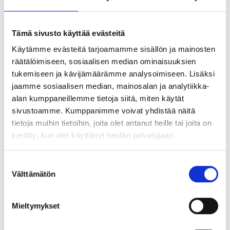
kävelykenkä. Ota mukaasi sakset, kyniä sekä kangasta,
joista haluat kengät valmistaa. Opettaja tuo muut
kurssilla tarvittavat materiaalit sekä työkalut.
Tämä sivusto käyttää evästeitä
Materiaalimaksu noin 45 € peritään kurssilla.
Käytämme evästeitä tarjoamamme sisällön ja mainosten
räätälöimiseen, sosiaalisen median ominaisuuksien
Ilmoittauminen Mari Pulju 040 761 5715 tai
tukemiseen ja kävijämäärämme analysoimiseen. Lisäksi
https://uusi.opistopalelut.fi/ranua
jaamme sosiaalisen median, mainosalan ja analytiikka-
alan kumppaneillemme tietoja siitä, miten käytät
Jaa:
sivustoamme. Kumppanimme voivat yhdistää näitä
tietoja muihin tietoihin, joita olet antanut heille tai joita on
kerätty, kun olet käyttänyt heidän palvelujaan.
Suostumuksen
UUSIMMAT TAPAHTUMAT
Välttämätön
valinta
Mieltymykset