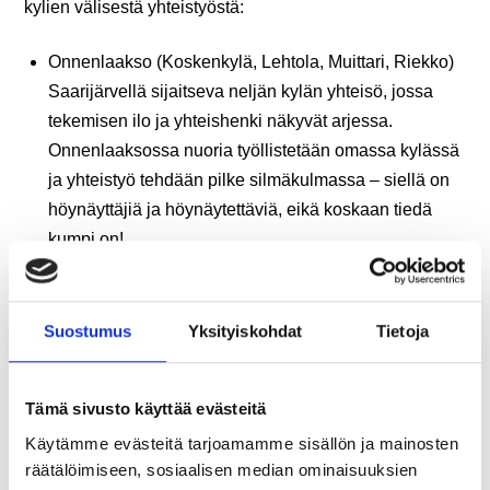
kylien välisestä yhteistyöstä:
Onnenlaakso (Koskenkylä, Lehtola, Muittari, Riekko)
Saarijärvellä sijaitseva neljän kylän yhteisö, jossa
tekemisen ilo ja yhteishenki näkyvät arjessa.
Onnenlaaksossa nuoria työllistetään omassa kylässä
ja yhteistyö tehdään pilke silmäkulmassa – siellä on
höynäyttäjiä ja höynäytettäviä, eikä koskaan tiedä
kumpi on!
Hilma-kylät (Hirmula, Ilmola, Maula)
Keminmaassa Kemijoen itäpuolella toimiva
Suostumus
Yksityiskohdat
Tietoja
kyläyhdistys, joka on ollut aktiivinen jo vuodesta
2005. Hilma-kylissä riittää elämää ja tekemistä –
kylillä asuu paljon lapsiperheitä, joille halutaan tarjota
Tämä sivusto käyttää evästeitä
toimintaa ja turvallinen ympäristö yhdessäoloon.
Käytämme evästeitä tarjoamamme sisällön ja mainosten
Yhteisön sydämenä toimii Ilmolan vanha koulu.
räätälöimiseen, sosiaalisen median ominaisuuksien