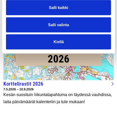
Salli kaikki
UUSIMMAT TAPAHTUMAT
Salli valinta
Kiellä
Korttelirastit 2026
Tapahtuman ajankohta:
7.5.2026 – 10.9.2026
Kesän suosituin liikuntatapahtuma on täydessä vauhdissa,
laita päivämäärät kalenteriin ja tule mukaan!