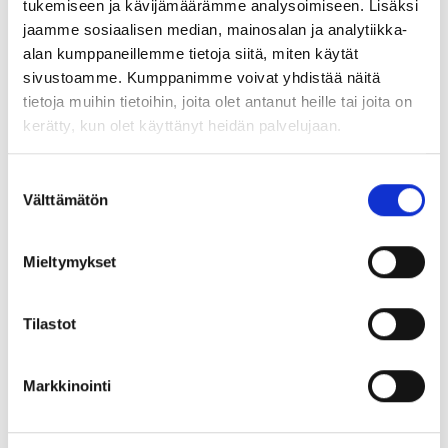
Ilmoittaudu tilaisuuteen:
tukemiseen ja kävijämäärämme analysoimiseen. Lisäksi
jaamme sosiaalisen median, mainosalan ja analytiikka-
https://forms.cloud.microsoft/e/991htgUTKA
alan kumppaneillemme tietoja siitä, miten käytät
Verkkotilaisuus järjestetään Microsoft Teamsin kautta.
sivustoamme. Kumppanimme voivat yhdistää näitä
Osallistumislinkki lähetetään ilmoittautuneille
tietoja muihin tietoihin, joita olet antanut heille tai joita on
sähköpostitse. Ilmoittaudu tilaisuuteen viimeistään
kerätty, kun olet käyttänyt heidän palvelujaan.
perjantaina 24.10.2025. Tilaisuus on maksuton ja
avoin kaikille Peräpohjolan alueen kylien asukkaille
Suostumuksen
ja toimijoille.
Välttämätön
valinta
Lämpimästi tervetuloa mukaan!
Tilaisuuden järjestää Meijän kylät, joka on
Mieltymykset
Peräpohjolan Leaderin kehittämishanke. Hanketta
osarahoittaa Euroopan unioni.
Tilastot
Jaa:
Markkinointi