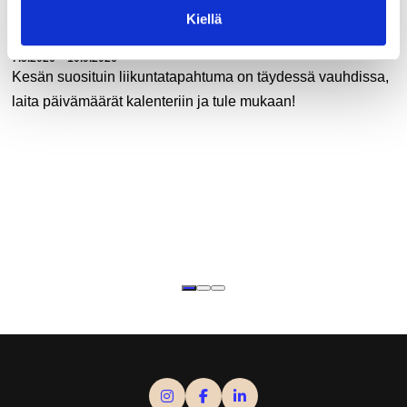
Kiellä
Korttelirastit 2026
Tapahtuman ajankohta:
7.5.2026 – 10.9.2026
Kesän suosituin liikuntatapahtuma on täydessä vauhdissa,
laita päivämäärät kalenteriin ja tule mukaan!