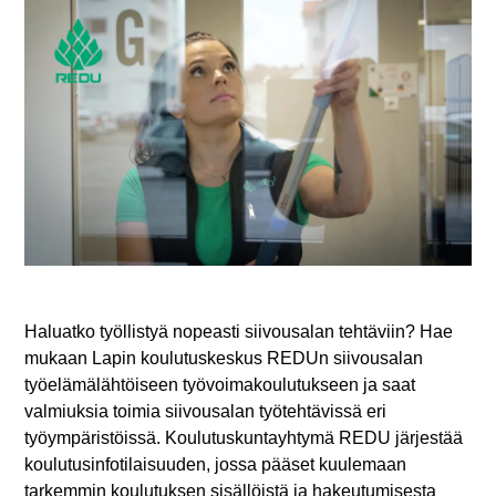
Haluatko työllistyä nopeasti siivousalan tehtäviin? Hae
mukaan Lapin koulutuskeskus REDUn siivousalan
työelämälähtöiseen työvoimakoulutukseen ja saat
valmiuksia toimia siivousalan työtehtävissä eri
työympäristöissä. Koulutuskuntayhtymä REDU järjestää
koulutusinfotilaisuuden, jossa pääset kuulemaan
tarkemmin koulutuksen sisällöistä ja hakeutumisesta