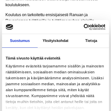
koulutukseen.
Koulutus on tarkoitettu ensisijaisesti Ranuan ja
Rovaniemen työttömille ja työttömyysuhan alaisille
työnhakijoille.
Lue lisää koulutuksesta
Suostumus
Yksityiskohdat
Tietoja
Lataa esite alta
Tämä sivusto käyttää evästeitä
Työvoimakoulutus siivousalalle töihin
()
Käytämme evästeitä tarjoamamme sisällön ja mainosten
räätälöimiseen, sosiaalisen median ominaisuuksien
tukemiseen ja kävijämäärämme analysoimiseen. Lisäksi
LISÄTIETOJA
jaamme sosiaalisen median, mainosalan ja analytiikka-
alan kumppaneillemme tietoja siitä, miten käytät
Opettaja Sari Ristimella, puh 040 538 2964,
sivustoamme. Kumppanimme voivat yhdistää näitä
sari.ristimella@redu.fi
tietoja muihin tietoihin, joita olet antanut heille tai joita on
Opettaja Krista Ketonen, puh 040 584 2414,
kerätty, kun olet käyttänyt heidän palvelujaan.
krista.ketonen@redu.fi