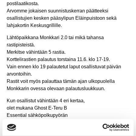
postilaatikosta.
Arvomme jokaisen suunnistuskerran päätteeksi
osallistujien kesken pääsylipun Eläinpuistoon sekä
lahjakortin Keskusgrillille.
Lähtöpaikkana Monkkari 2.0 tai mikä tahansa
rastipisteistä.
Merkitse vähintään 5 rastia.
Korttelirastien palautus torstaina 11.6. klo 17-19.
Vain ennen klo 19 palautetut laput osallistuvat päivän
arvontoihin.
Rastit voit myös palauttaa tämän ajan ulkopuolella
Monkkarin ovessa olevaan palautusluukkuun.
Kun osallistut vähintään 4 eri kertaa,
olet mukana Ghost E-Teru B
Essential sähköpolkupyörän
arvonnassa. Voit kerätä kauden
aikana enintään 9 arvontalippua.