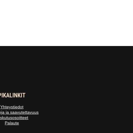
PIKALINKIT
Yhteystiedot
oja ja saavutettavuus
skutusosoitteet
Palaute