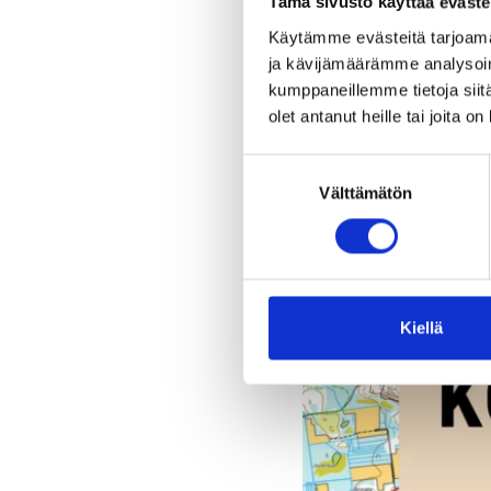
Tämä sivusto käyttää eväste
Käytämme evästeitä tarjoama
ja kävijämäärämme analysoim
kumppaneillemme tietoja siitä
olet antanut heille tai joita o
Suostumuksen
Välttämätön
valinta
Kiellä