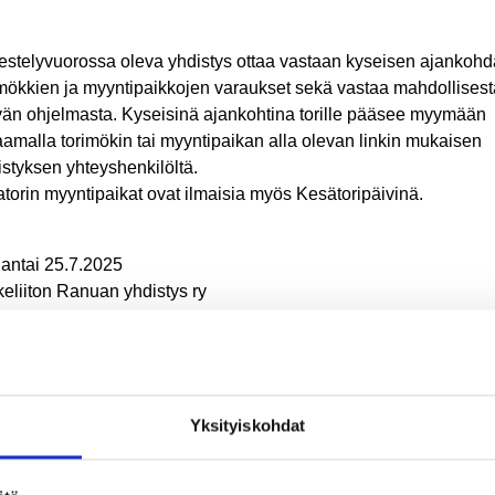
jestelyvuorossa oleva yhdistys ottaa vastaan kyseisen ajankoh
imökkien ja myyntipaikkojen varaukset sekä vastaa mahdollisest
vän ohjelmasta. Kyseisinä ajankohtina torille pääsee myymään
aamalla torimökin tai myyntipaikan alla olevan linkin mukaisen
istyksen yhteyshenkilöltä.
atorin myyntipaikat ovat ilmaisia myös Kesätoripäivinä.
jantai 25.7.2025
keliiton Ranuan yhdistys ry
na Hiltula, 040 722 3740
s://ranua.fi/Tyo-Yrittaminen/Hillatori/
Yksityiskohdat
: