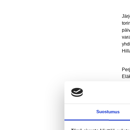
Jär
tor
päi
var
yhd
Hill
Per
Elä
Lee
http
Suostumus
Jaa