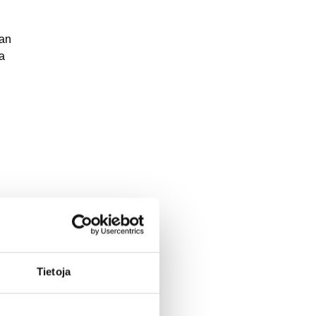
dan
a
Tietoja