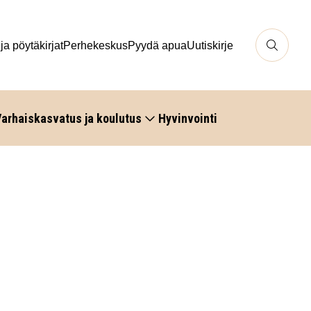
 ja pöytäkirjat
Perhekeskus
Pyydä apua
Uutiskirje
arhaiskasvatus ja koulutus
Hyvinvointi