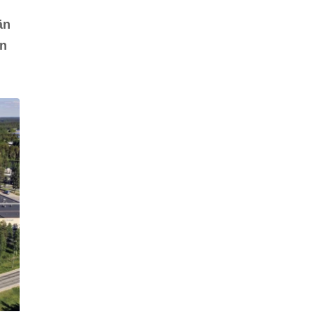
än
en