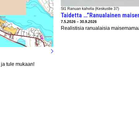
St1 Ranuan kahvila (Keskustie 37)
Taidetta …”Ranualainen mais
Tapahtuman ajankohta:
7.5.2026 – 30.9.2026
Realistisia ranualaisia maisemamaa
 ja tule mukaan!