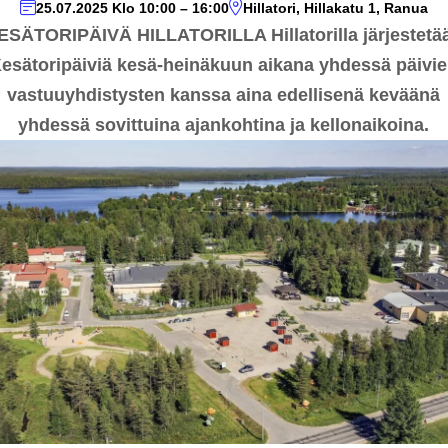
25.07.2025
Klo 10:00
–
16:00
Hillatori, Hillakatu 1, Ranua
ESÄTORIPÄIVÄ HILLATORILLA Hillatorilla järjestetä
esätoripäiviä kesä-heinäkuun aikana yhdessä päivi
vastuuyhdistysten kanssa aina edellisenä keväänä
yhdessä sovittuina ajankohtina ja kellonaikoina.