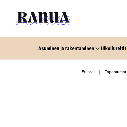
Asuminen ja rakentaminen
Ulkoilureitit
Etusivu
Tapahtumat