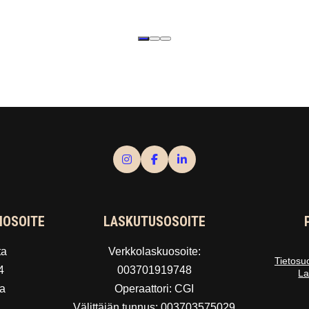
IOSOITE
LASKUTUSOSOITE
ta
Verkkolaskuosoite:
Tietosu
4
003701919748
La
a
Operaattori: CGI
Välittäjän tunnus: 003703575029