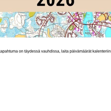
tapahtuma on täydessä vauhdissa, laita päivämäärät kalenteriin