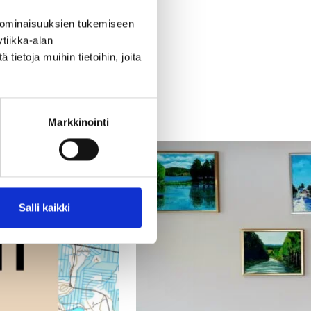
 ominaisuuksien tukemiseen
tiikka-alan
ietoja muihin tietoihin, joita
Markkinointi
Salli kaikki