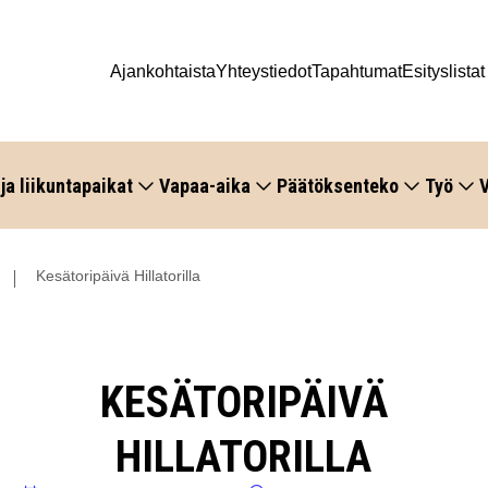
Ajankohtaista
Yhteystiedot
Tapahtumat
Esityslistat
 ja liikuntapaikat
Vapaa-aika
Päätöksenteko
Työ
V
Kesätoripäivä Hillatorilla
KESÄTORIPÄIVÄ
HILLATORILLA