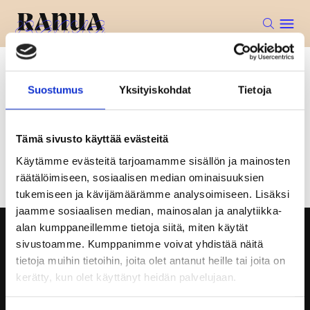
Etusivu
Simojärven reitit
Suostumus
Yksityiskohdat
Tietoja
SIMOJÄRVEN REITIT
Tämä sivusto käyttää evästeitä
SIMOJÄRVEN REITIT
Käytämme evästeitä tarjoamamme sisällön ja mainosten
räätälöimiseen, sosiaalisen median ominaisuuksien
tukemiseen ja kävijämäärämme analysoimiseen. Lisäksi
jaamme sosiaalisen median, mainosalan ja analytiikka-
alan kumppaneillemme tietoja siitä, miten käytät
sivustoamme. Kumppanimme voivat yhdistää näitä
tietoja muihin tietoihin, joita olet antanut heille tai joita on
kerätty, kun olet käyttänyt heidän palvelujaan.