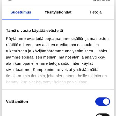
osalliset ja ne henkilöt, joiden asumiseen, työntekoon tai
muihin oloihin kaava saattaa huomattavasti vaikuttaa,
Suostumus
Yksityiskohdat
Tietoja
voivat jättää kirjallisen muistutuksen asiassa 15.5.2026
klo 15.00 mennessä os. Ranuan kunta, tekninen toimisto,
Keskustie 30, 97700 Ranua tai sähköpostilla
Tämä sivusto käyttää evästeitä
osoitteeseen kaavatoiveet@ranua.fi. Kuoreen ja
Käytämme evästeitä tarjoamamme sisällön ja mainosten
otsikkokenttään merkintä ”Ranuanjärven osayleiskaava”.
räätälöimiseen, sosiaalisen median ominaisuuksien
tukemiseen ja kävijämäärämme analysoimiseen. Lisäksi
Lisätietoa kaavasta:
jaamme sosiaalisen median, mainosalan ja analytiikka-
ranua.fi/vireillaolevatkaavat/
alan kumppaneillemme tietoja siitä, miten käytät
sivustoamme. Kumppanimme voivat yhdistää näitä
Jaa artikkeli:
tietoja muihin tietoihin, joita olet antanut heille tai joita on
kerätty, kun olet käyttänyt heidän palvelujaan.
Suostumuksen
Välttämätön
valinta
UUSIMMAT ARTIKKELIT