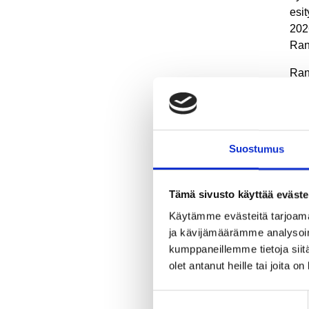
esit
2026
Ran
Ran
myö
ett
Kun
yht
Suostumus
35 
kor
1.6
Tämä sivusto käyttää eväste
Käytämme evästeitä tarjoama
Val
ja kävijämäärämme analysoim
Val
kumppaneillemme tietoja siitä
eur
olet antanut heille tai joita o
tar
Valt
Suostumuksen
lai