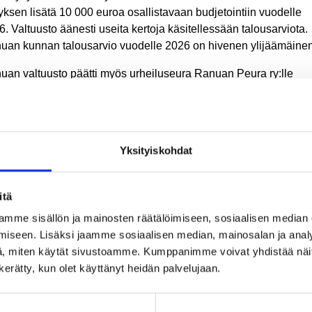
yksen lisätä 10 000 euroa osallistavaan budjetointiin vuodelle
. Valtuusto äänesti useita kertoja käsitellessään talousarviota.
uan kunnan talousarvio vuodelle 2026 on hivenen ylijäämäinen
uan valtuusto päätti myös urheiluseura Ranuan Peura ry:lle
nnetyn yhdistelmälainan korosta. Valtuusto päätti yksimielisesti
ä lainasta peritään kahden prosentin vuosikorkoa 1.6.2026 alkae
ta on myöntänyt Ranuan Peura ry:lle lainaa vuosina 2010-2015
eensä 528.681,85 euroa. Valtuusto on 18.3.2019 myöntänyt lain
Yksityiskohdat
vuoden maksuajan sekä maksuvapautuksen lyhennyksistä ja
oista viideksi vuodeksi. Lainan takaisinmaksuohjelma alkaa
.2026.
itä
mme sisällön ja mainosten räätälöimiseen, sosiaalisen median
tuusto päätti myös muutoksesta vuoden 2025 talousarvioon.
iseen. Lisäksi jaamme sosiaalisen median, mainosalan ja analy
tuusto on päättänyt 16.12.2024, että vuonna 2025 otetaan 800 
, miten käytät sivustoamme. Kumppanimme voivat yhdistää näitä t
oa lainaa. Valtuuston tekemä päätös on osoittautunut
n kerätty, kun olet käyttänyt heidän palvelujaan.
peettomaksi, sillä kunnan talous on toteutunut arvioitua paremmi
uusto päätti, että talousarviosta vuodelle 2025 poistetaan
navaraus 800 000 euroa.