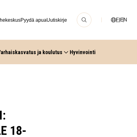
FI
EN
hekeskus
Pyydä apua
Uutiskirje
arhaiskasvatus ja koulutus
Hyvinvointi
:
E 18-