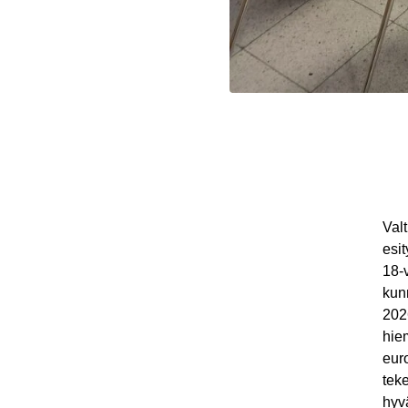
Valt
esi
18-v
kun
2026
hie
eur
teke
hyv