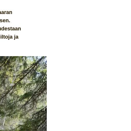
aaran
sen.
uudestaan
ltoja ja