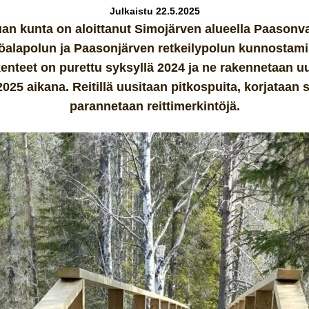
Julkaistu 22.5.2025
an kunta on aloittanut Simojärven alueella Paasonv
öalapolun ja Paasonjärven retkeilypolun kunnostami
kenteet on purettu syksyllä 2024 ja ne rakennetaan 
025 aikana. Reitillä uusitaan pitkospuita, korjataan si
parannetaan reittimerkintöjä.