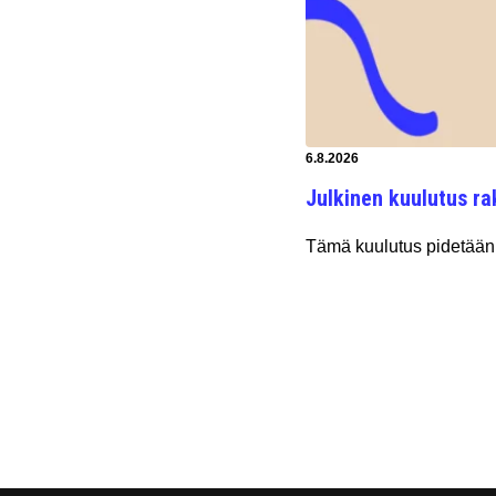
Artikkeli luotu:
6.8.2026
Julkinen kuulutus ra
Tämä kuulutus pidetään 