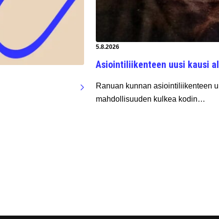
Artikkeli luotu:
5.8.2026
Asiointiliikenteen uusi kausi al
Ranuan kunnan asiointiliikenteen uu
mahdollisuuden kulkea kodin…