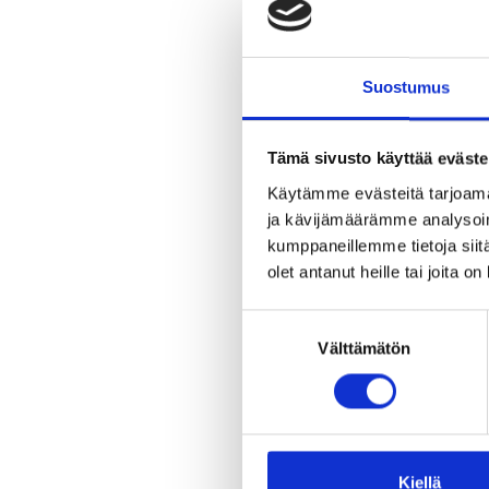
Paas
iha
pää
Suostumus
suht
Pah
sija
Tämä sivusto käyttää eväste
Paa
Käytämme evästeitä tarjoama
ja kävijämäärämme analysoim
Paa
kumppaneillemme tietoja siitä
Paas
olet antanut heille tai joita o
ja 
kul
Suostumuksen
reu
Välttämätön
valinta
pitk
Teer
kilo
Sil
val
Kiellä