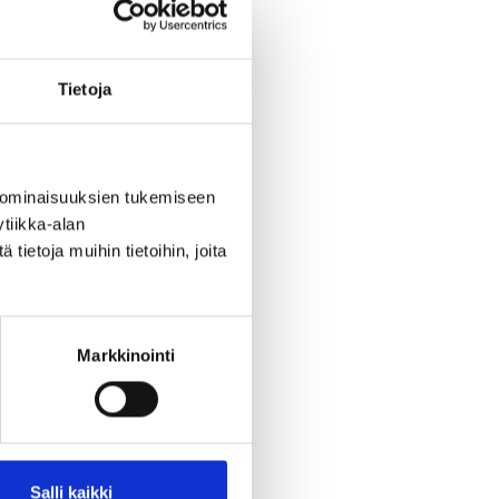
i
on
Tietoja
 ominaisuuksien tukemiseen
tiikka-alan
ietoja muihin tietoihin, joita
tä
itti
a on
Markkinointi
kaa.
n
lla
Salli kaikki