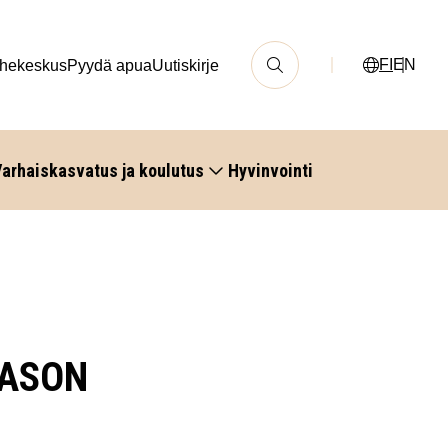
FI
EN
hekeskus
Pyydä apua
Uutiskirje
arhaiskasvatus ja koulutus
Hyvinvointi
AASON