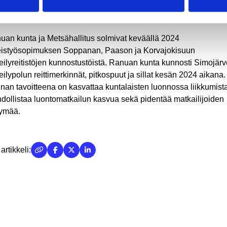
omekanavilla ilmoitetaan, kun reitti on saatu kunnostettua
onaan.
uan kunta ja Metsähallitus solmivat keväällä 2024
eistyösopimuksen Soppanan, Paason ja Korvajokisuun
keilyreitistöjen kunnostustöistä. Ranuan kunta kunnosti Simojär
eilypolun reittimerkinnät, pitkospuut ja sillat kesän 2024 aikana.
nan tavoitteena on kasvattaa kuntalaisten luonnossa liikkumista
dollistaa luontomatkailun kasvua sekä pidentää matkailijoiden
pymää.
artikkeli: