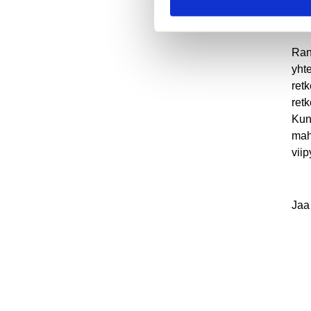
ja s
kok
Ran
yht
ret
retk
Kun
mah
vii
Jaa 