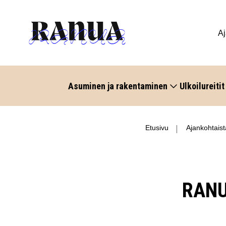
Aj
Asuminen ja rakentaminen
Ulkoilureitit
Etusivu
Ajankohtaist
RANU