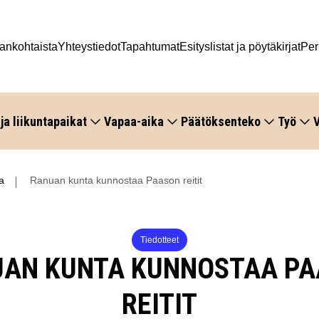
ankohtaista
Yhteystiedot
Tapahtumat
Esityslistat ja pöytäkirjat
Per
 ja liikuntapaikat
Vapaa-aika
Päätöksenteko
Työ
V
a
Ranuan kunta kunnostaa Paason reitit
Tiedotteet
AN KUNTA KUNNOSTAA P
REITIT