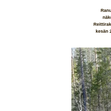
Ranu
näk
Reittira
kesän 2