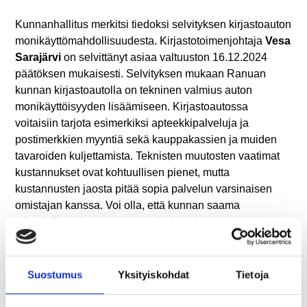
Kunnanhallitus merkitsi tiedoksi selvityksen kirjastoauton
monikäyttömahdollisuudesta. Kirjastotoimenjohtaja
Vesa
Sarajärvi
on selvittänyt asiaa valtuuston 16.12.2024
päätöksen mukaisesti. Selvityksen mukaan Ranuan
kunnan kirjastoautolla on tekninen valmius auton
monikäyttöisyyden lisäämiseen. Kirjastoautossa
voitaisiin tarjota esimerkiksi apteekkipalveluja ja
postimerkkien myyntiä sekä kauppakassien ja muiden
tavaroiden kuljettamista. Teknisten muutosten vaatimat
kustannukset ovat kohtuullisen pienet, mutta
kustannusten jaosta pitää sopia palvelun varsinaisen
omistajan kanssa. Voi olla, että kunnan saama
taloudellinen hyöty ei kata palvelun aloittamisesta
syntyneitä kuluja, jos kirjastoautoon joudutaan
rakentamaan uusia tiloja kunnan omalla kustannuksella.
Suostumus
Yksityiskohdat
Tietoja
Lisäksi kunnanhallitus päätti myöntää lyhytaikaista
lainaa Kemihaaran kyläseura ry:lle enintään 52 000