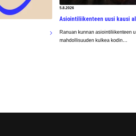
Artikkeli luotu:
5.8.2026
Asiointiliikenteen uusi kausi al
Ranuan kunnan asiointiliikenteen uu
mahdollisuuden kulkea kodin…