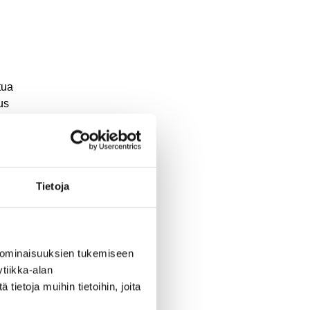
tua
us
lta.
ansa
Tietoja
4
 ominaisuuksien tukemiseen
tiikka-alan
ietoja muihin tietoihin, joita