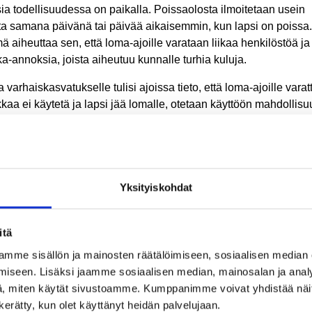
sia todellisuudessa on paikalla. Poissaolosta ilmoitetaan usein
ta samana päivänä tai päivää aikaisemmin, kun lapsi on poissa.
 aiheuttaa sen, että loma-ajoille varataan liikaa henkilöstöä ja
a-annoksia, joista aiheutuu kunnalle turhia kuluja.
a varhaiskasvatukselle tulisi ajoissa tieto, että loma-ajoille varat
kaa ei käytetä ja lapsi jää lomalle, otetaan käyttöön mahdollisu
iä peruuttamatta jätetystä varhaiskasvatuksesta maksu loma-ajoi
 lapsen huoltajat varaavat lapselle varhaiskasvatuspaikan lom
si eivätkä peruuta sitä, peritään peruuttamatta jätetystä
haiskasvatuspaikasta puolet varhaiskasvatuslain mukaan
Yksityiskohdat
räytyvästä kuukausimaksusta. Maksu peritään siis normaalin
akasmaksun lisäksi. Jos lapsen yli yhden kalenteriviikon ajaksi
attua varhaiskasvatusta ei käytetä, tulee se perua viimeistään 1
itä
enteripäivää ennen varauksen alkua kirjallisesti sähköpostilla
mme sisällön ja mainosten räätälöimiseen, sosiaalisen median
äkodin johtajalle.
iseen. Lisäksi jaamme sosiaalisen median, mainosalan ja analy
, miten käytät sivustoamme. Kumppanimme voivat yhdistää näitä t
 asiakasmaksu on 0 euroa, peritään asiakkaalta puolet
n kerätty, kun olet käyttänyt heidän palvelujaan.
haiskasvatuksen asiakasmaksulain mukaisesta pienemmästä