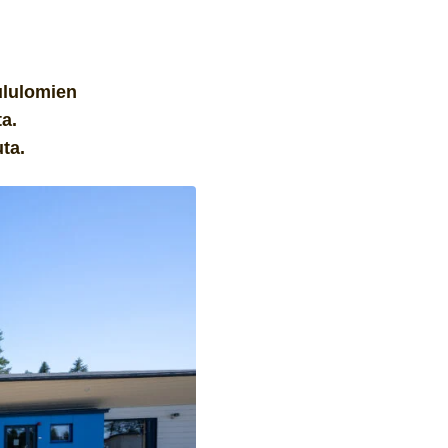
ululomien
ta.
ta.