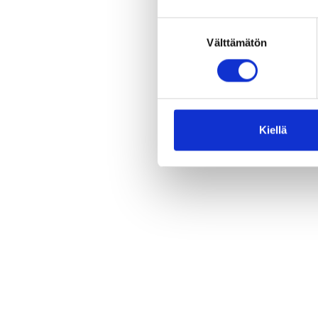
per
Suostumuksen
kuu
Välttämätön
valinta
Mak
Pää
hen
Kiellä
Jaa 