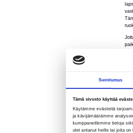
lap
vas
Tämä
ruok
Jott
paik
per
Jos
ajak
var
Suostumus
mää
asi
var
Tämä sivusto käyttää eväste
kal
Käytämme evästeitä tarjoama
päiv
ja kävijämäärämme analysoim
kumppaneillemme tietoja siitä
Jos
olet antanut heille tai joita o
var