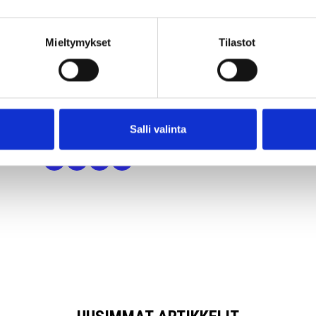
ittävästä maksusta. Maksu peritään myös heinäkuulta, vaikka
kausi muutoin olisi perheelle maksuton.
Mieltymykset
Tilastot
su perustuu lakiin varhaiskasvatuksen asiakasmaksuista.
tös helpottaa päiväkodin henkilöstön lomien suunnittelua, kun
kilökunnan lomat ajoitetaan osittain myös lomakaudelle.
Salli valinta
artikkeli: