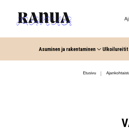
Aj
Asuminen ja rakentaminen
Ulkoilureitit
Etusivu
Ajankohtaist
V