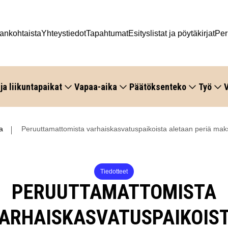
ankohtaista
Yhteystiedot
Tapahtumat
Esityslistat ja pöytäkirjat
Per
 ja liikuntapaikat
Vapaa-aika
Päätöksenteko
Työ
V
a
Peruuttamattomista varhaiskasvatuspaikoista aletaan periä ma
Tiedotteet
PERUUTTAMATTOMISTA
ARHAISKASVATUSPAIKOIS