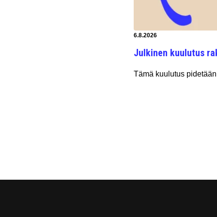
Artikkeli luotu:
6.8.2026
Julkinen kuulutus ra
Tämä kuulutus pidetään 