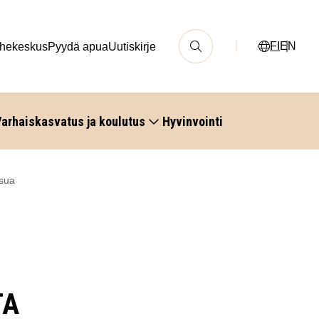
FI
EN
hekeskus
Pyydä apua
Uutiskirje
arhaiskasvatus ja koulutus
Hyvinvointi
ksua
TA