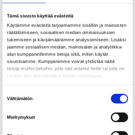
yrittäjäjärjestöt, nuorisovaltuusto sekä vanhus- ja
vammaisneuvosto.
Tämä sivusto käyttää evästeitä
Esittely- ja keskustelutilaisuus Ranuan tulevaisuudesta
Käytämme evästeitä tarjoamamme sisällön ja mainosten
järjestettiin 11.12.2025 kello 17-19 Kerkässä.
räätälöimiseen, sosiaalisen median ominaisuuksien
tukemiseen ja kävijämäärämme analysoimiseen. Lisäksi
Jaa artikkeli:
jaamme sosiaalisen median, mainosalan ja analytiikka-
alan kumppaneillemme tietoja siitä, miten käytät
sivustoamme. Kumppanimme voivat yhdistää näitä
tietoja muihin tietoihin, joita olet antanut heille tai joita on
kerätty, kun olet käyttänyt heidän palvelujaan.
UUSIMMAT ARTIKKELIT
Suostumuksen
Välttämätön
valinta
Mieltymykset