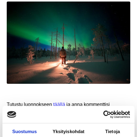
Tutustu luonnokseen
täällä
ja anna kommenttisi
sähköisellä lomakkeella 21.12.2025 mennessä
täällä.
Kyselyyn saavat vastata kaikki Ranuan tulevaisuudesta
Suostumus
Yksityiskohdat
Tietoja
kiinnostuneet, kuten muun muassa kuntalaiset,