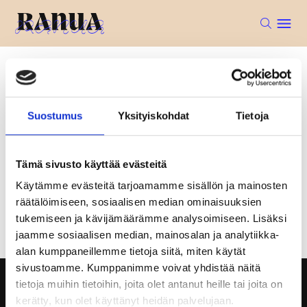
Etusivu
Lounaslistat
Suostumus
Yksityiskohdat
Tietoja
LOUNASLISTA
Lounaslistaa ei löydy
Tämä sivusto käyttää evästeitä
Käytämme evästeitä tarjoamamme sisällön ja mainosten
räätälöimiseen, sosiaalisen median ominaisuuksien
Lounaslista viikko 33
tukemiseen ja kävijämäärämme analysoimiseen. Lisäksi
jaamme sosiaalisen median, mainosalan ja analytiikka-
alan kumppaneillemme tietoja siitä, miten käytät
sivustoamme. Kumppanimme voivat yhdistää näitä
tietoja muihin tietoihin, joita olet antanut heille tai joita on
kerätty, kun olet käyttänyt heidän palvelujaan.