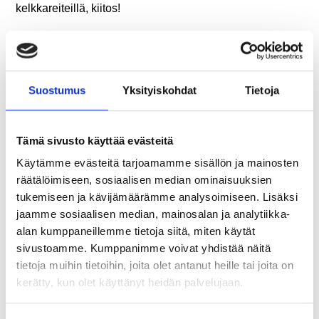
kelkkareiteillä, kiitos!
Lapin Lumirastien ohjelma
perjantai 20.3.2026, sprintti
Suostumus
Yksityiskohdat
Tietoja
Ensimmäinen lähtöaika klo 15:30
Maali suljetaan klo 17:30
Tämä sivusto käyttää evästeitä
Lauantai 21.3.2026, SM-keskimatka
Käytämme evästeitä tarjoamamme sisällön ja mainosten
räätälöimiseen, sosiaalisen median ominaisuuksien
Ensimmäinen lähtöaika klo 11:00
tukemiseen ja kävijämäärämme analysoimiseen. Lisäksi
Maali suljetaan klo 15:00
jaamme sosiaalisen median, mainosalan ja analytiikka-
alan kumppaneillemme tietoja siitä, miten käytät
SM-kisojen palkintojenjako tulosten valmistuttua
sivustoamme. Kumppanimme voivat yhdistää näitä
tietoja muihin tietoihin, joita olet antanut heille tai joita on
Sunnuntai 22.3.2026, pidennetty keskimatka
kerätty, kun olet käyttänyt heidän palvelujaan.
Ensimmäinen lähtöaika klo 10:00