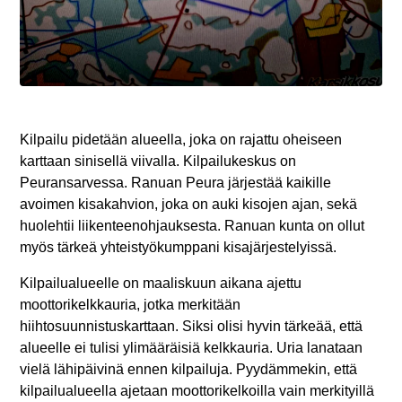
Kilpailu pidetään alueella, joka on rajattu oheiseen
karttaan sinisellä viivalla. Kilpailukeskus on
Peuransarvessa. Ranuan Peura järjestää kaikille
avoimen kisakahvion, joka on auki kisojen ajan, sekä
huolehtii liikenteenohjauksesta. Ranuan kunta on ollut
myös tärkeä yhteistyökumppani kisajärjestelyissä.
Kilpailualueelle on maaliskuun aikana ajettu
moottorikelkkauria, jotka merkitään
hiihtosuunnistuskarttaan. Siksi olisi hyvin tärkeää, että
alueelle ei tulisi ylimääräisiä kelkkauria. Uria lanataan
vielä lähipäivinä ennen kilpailuja. Pyydämmekin, että
kilpailualueella ajetaan moottorikelkoilla vain merkityillä