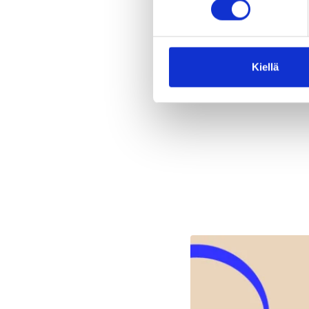
Jaa 
Kiellä