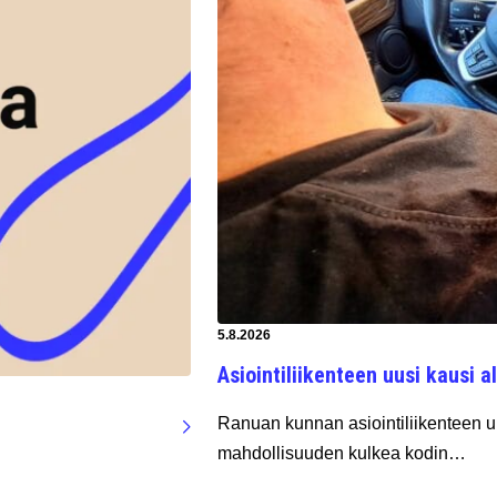
Artikkeli luotu:
5.8.2026
Asiointiliikenteen uusi kausi al
Ranuan kunnan asiointiliikenteen uu
mahdollisuuden kulkea kodin…