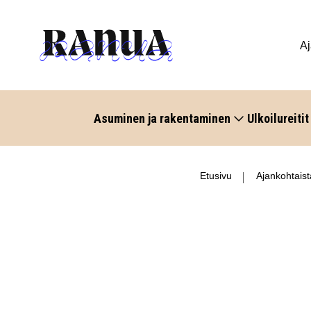
Aj
Asuminen ja rakentaminen
Ulkoilureitit
Etusivu
Ajankohtaist