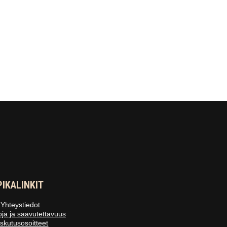
PIKALINKIT
Yhteystiedot
oja ja saavutettavuus
skutusosoitteet