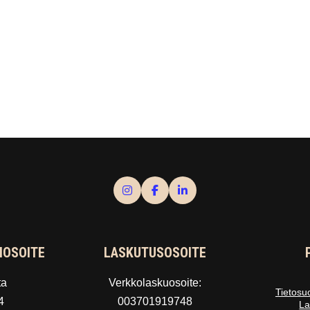
IOSOITE
LASKUTUSOSOITE
ta
Verkkolaskuosoite:
Tietosu
4
003701919748
La