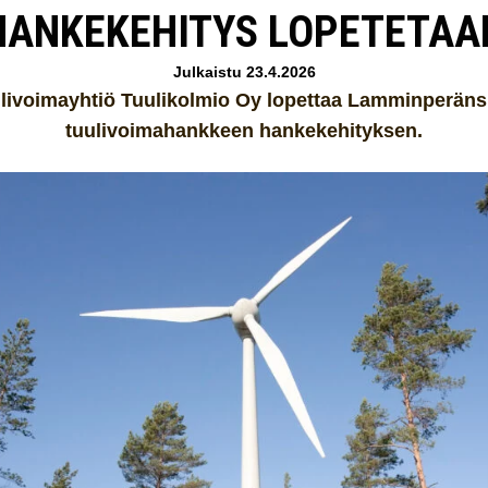
HANKEKEHITYS LOPETETAA
Julkaistu 23.4.2026
livoimayhtiö Tuulikolmio Oy lopettaa Lamminperän
tuulivoimahankkeen hankekehityksen.