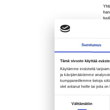
Yht
han
tuu
laa
tuu
Tuul
han
Suostumus
teol
Tuul
Tämä sivusto käyttää eväste
laaj
Käytämme evästeitä tarjoama
mah
ja kävijämäärämme analysoim
Lam
kumppaneillemme tietoja siitä
olet antanut heille tai joita o
Kun
ete
Suostumuksen
Välttämätön
valinta
Kat