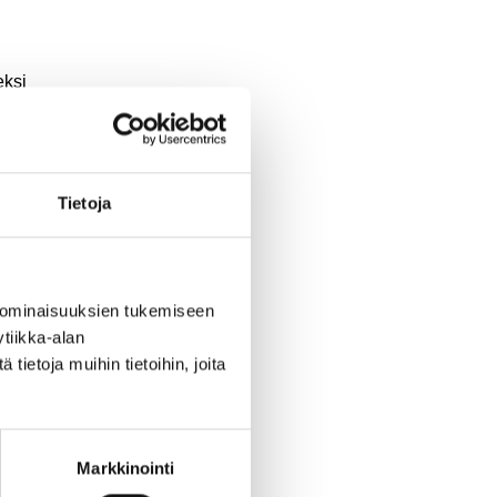
eksi
nan
alan
ta
Tietoja
 ominaisuuksien tukemiseen
tiikka-alan
ietoja muihin tietoihin, joita
.
Markkinointi