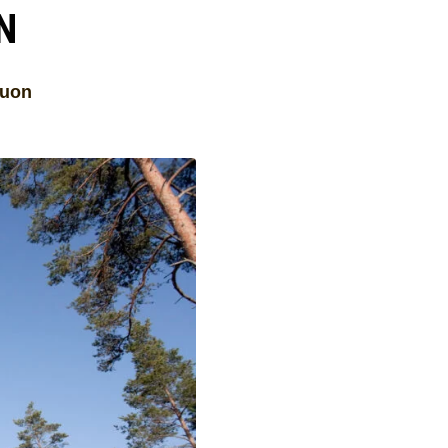
N
suon