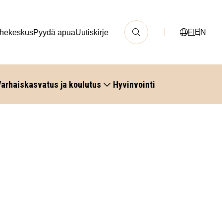
FI
EN
hekeskus
Pyydä apua
Uutiskirje
arhaiskasvatus ja koulutus
Hyvinvointi
n