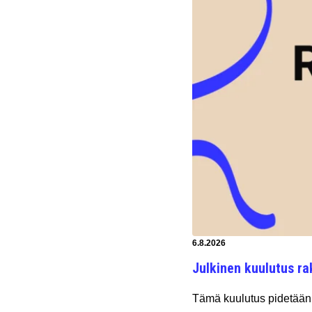
Artikkeli luotu:
6.8.2026
Julkinen kuulutus ra
Tämä kuulutus pidetään 