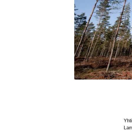
Yht
Lam