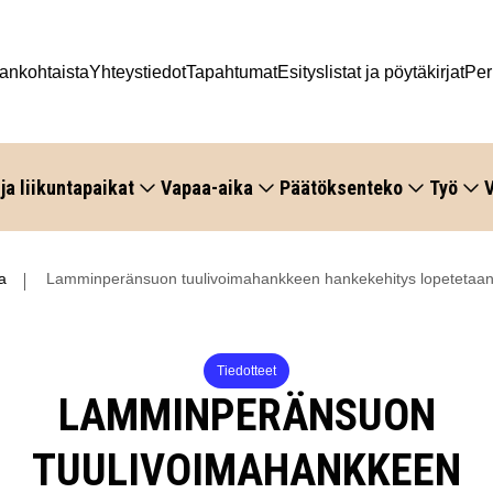
ankohtaista
Yhteystiedot
Tapahtumat
Esityslistat ja pöytäkirjat
Per
 ja liikuntapaikat
Vapaa-aika
Päätöksenteko
Työ
V
a
Lamminperänsuon tuulivoimahankkeen hankekehitys lopetetaa
Tiedotteet
LAMMINPERÄNSUON
TUULIVOIMAHANKKEEN