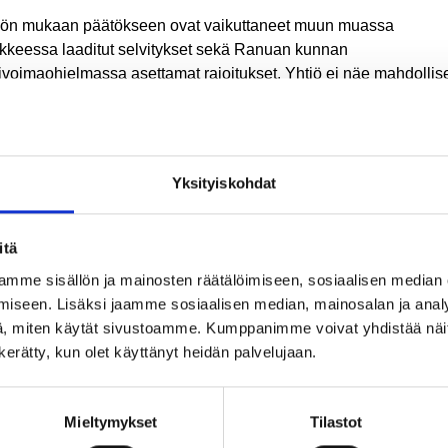
iön mukaan päätökseen ovat vaikuttaneet muun muassa
kkeessa laaditut selvitykset sekä Ranuan kunnan
livoimaohjelmassa asettamat rajoitukset. Yhtiö ei näe mahdollis
jentaa hankekokoa siinä määrin, joka olisi tarpeen Ranuan kun
livoimahankkeille asettaman rajauksen saavuttamiseksi.
ivoimaohjelma määrittää seuraavasti ”Erillisiä alle 10 tuulivoim
kkeita, jotka eivät ole osa suurempaa tuulivoimapuistoa tai muu
Yksityiskohdat
lista toimintaa, ei toteuteta”.
ikolmio Oy:n kaavoitusaloite oli 9 tuulivoimalaa ja senkin
itä
uuden toteuttaminen olisi yhtiön nykytietojen perusteella
mme sisällön ja mainosten räätälöimiseen, sosiaalisen median
dotonta. Kaavoitusaloite oli hyväksytty valtuustossa 10.6.2024.
iseen. Lisäksi jaamme sosiaalisen median, mainosalan ja analy
minperänsuon hankealue sijoittui Ranuan pohjoisosaan.
, miten käytät sivustoamme. Kumppanimme voivat yhdistää näitä t
n kerätty, kun olet käyttänyt heidän palvelujaan.
nan tekninen osasto tiedusteli hankkeen tilaa ja onko hanke
nemässä. Lopettamispäätös tuli vastauksena tähän tiedusteluun
Mieltymykset
Tilastot
so lisätietoja Ranuan tuulivoimahankkeista
täältä.