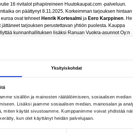
vutie 16 rivitalot pihapiireineen Huutokaupat.com -palveluun.
ntiaika on päättynyt 8.11.2025. Korkeimman tarjouksen hintaan
 euroa ovat tehneet
Henrik Kortesalmi
ja
Eero Karppinen
. He
t jättäneet tarjouksen perustettavan yhtiön puolesta. Kauppa
llyttää kunnanhallituksen lisäksi Ranuan Vuokra-asunnot Oy:n
lituksen hyväksyntää. Vuokra-asunnot Oy:n hallitus on päättänyt
nnistä jo aiemmin.
anhallitus päätti esittää valtuustolle, että se hyväksyy
pölaitoksen alueen asemakaavan muutoksen. Ranuan kunnan
Yksityiskohdat
äryhtiö Ranuan Infra Oy suunnittelee uuden lämpölaitoksen
entamista Teeritielle. Asemakaavan muutoksen tavoitteena on
dollistaa uuden lämpölaitoksen rakentaminen nykyisen laitoks
itä
isyyteen ja varautua tuleviin tarpeisiin ja investointeihin.
mme sisällön ja mainosten räätälöimiseen, sosiaalisen median
iseen. Lisäksi jaamme sosiaalisen median, mainosalan ja analy
äksi kunnanhallitus muun muassa merkitsi tiedoksi
, miten käytät sivustoamme. Kumppanimme voivat yhdistää näitä t
ouskatsauksen tammi-lokakuulta 2025. Vuosikate 31.10.2025 on
n kerätty, kun olet käyttänyt heidän palvelujaan.
si miljoonaa euroa ja tilikauden ylijäämä runsaat 928 000 euroa
ja tarkasteltaessa tulee huomioida se, että kaikkia kuluja ja