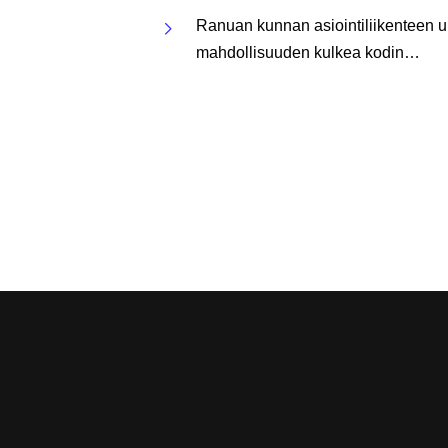
Ranuan kunnan asiointiliikenteen uu
mahdollisuuden kulkea kodin…