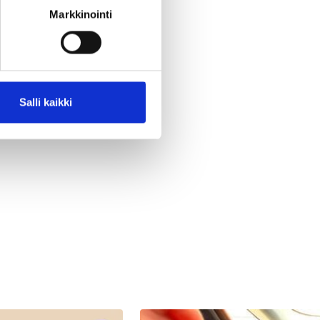
vat
Markkinointi
Salli kaikki