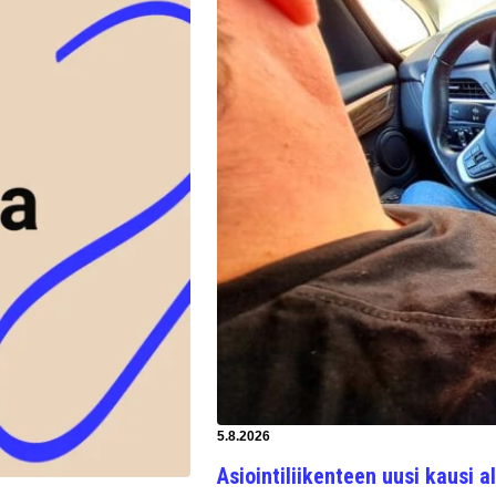
Artikkeli luotu:
5.8.2026
Asiointiliikenteen uusi kausi al