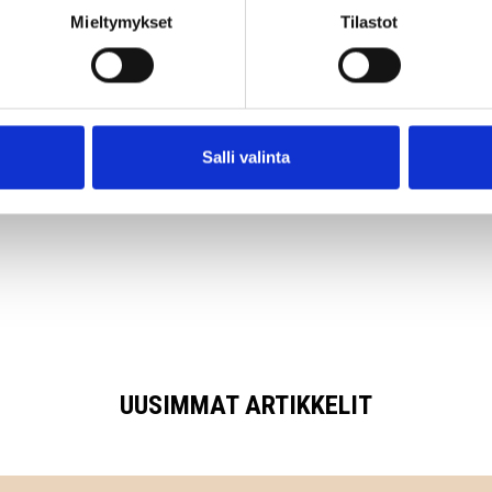
toja ei ole jaksotettu eikä raporteista vielä käy ilmi kaikki toteutu
Mieltymykset
Tilastot
okulut ja poistot.
tyslista ja myöhemmin tarkastettava pöytäkirja löytyy
täältä
.
Salli valinta
artikkeli:
UUSIMMAT ARTIKKELIT