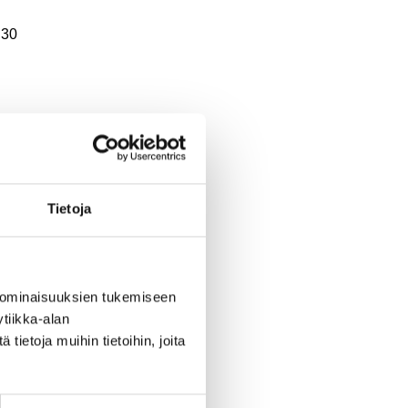
 30
Tietoja
en
 ominaisuuksien tukemiseen
tiikka-alan
ietoja muihin tietoihin, joita
.