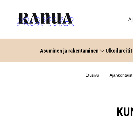
Aj
Asuminen ja rakentaminen
Ulkoilureitit
Etusivu
Ajankohtaist
KU