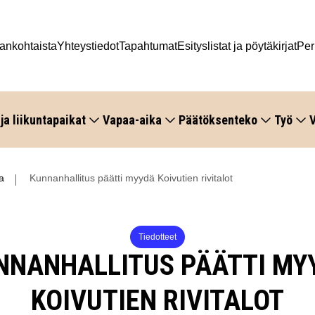
ankohtaista
Yhteystiedot
Tapahtumat
Esityslistat ja pöytäkirjat
Per
 ja liikuntapaikat
Vapaa-aika
Päätöksenteko
Työ
V
a
Kunnanhallitus päätti myydä Koivutien rivitalot
Tiedotteet
NNANHALLITUS PÄÄTTI MY
KOIVUTIEN RIVITALOT