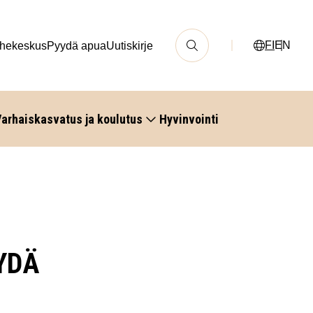
FI
EN
hekeskus
Pyydä apua
Uutiskirje
arhaiskasvatus ja koulutus
Hyvinvointi
YDÄ