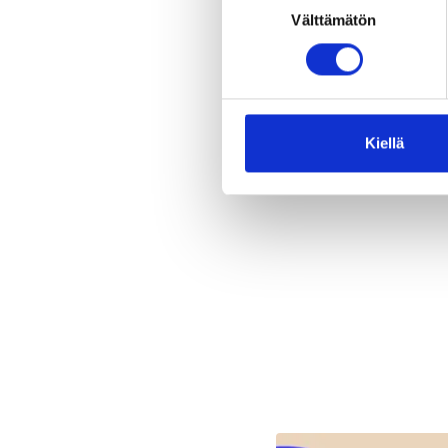
tuot
Välttämätön
valinta
kork
Esi
Kiellä
Jaa 