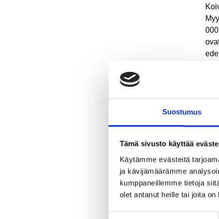
Koi
Myy
000
ova
ede
hal
myy
Kunn
läm
Suostumus
tyt
rak
mah
Tämä sivusto käyttää eväste
lähe
Käytämme evästeitä tarjoama
ja kävijämäärämme analysoim
Lis
kumppaneillemme tietoja siitä
tal
olet antanut heille tai joita o
kak
Luku
Suostumuksen