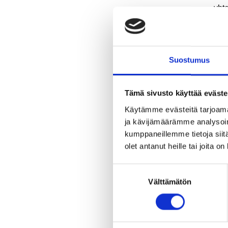
yht
sis
teh
samo
myö
Suostumus
Rivi
Tämä sivusto käyttää eväste
Huu
Käytämme evästeitä tarjoama
tar
ja kävijämäärämme analysoim
Lisä
kumppaneillemme tietoja siitä
olet antanut heille tai joita o
htt
Suostumuksen
Välttämätön
valinta
Jaa 