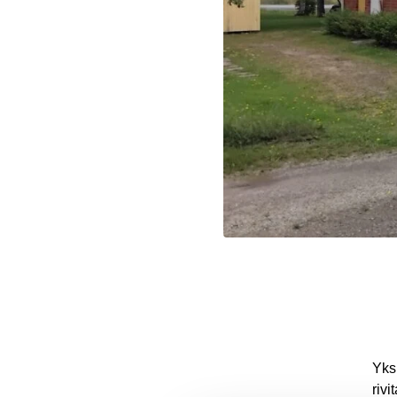
Yks
riv