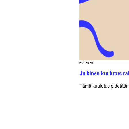
Artikkeli luotu:
6.8.2026
Julkinen kuulutus ra
Tämä kuulutus pidetään 