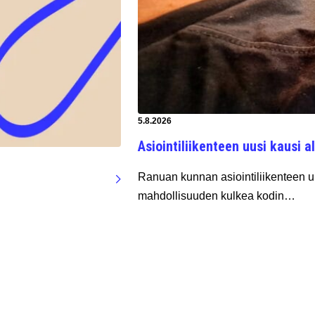
Artikkeli luotu:
5.8.2026
Asiointiliikenteen uusi kausi al
Ranuan kunnan asiointiliikenteen uu
mahdollisuuden kulkea kodin…