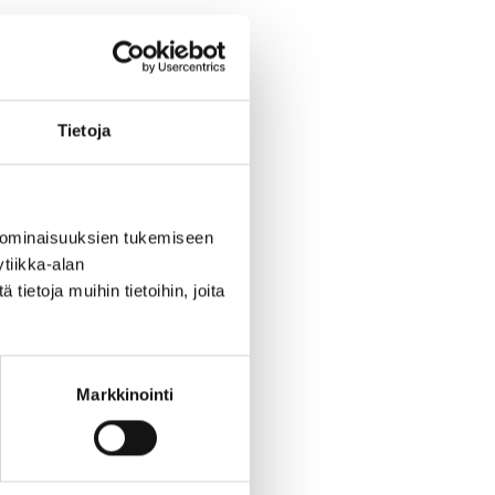
 on
issa
Tietoja
en
 ominaisuuksien tukemiseen
tiikka-alan
ietoja muihin tietoihin, joita
Markkinointi