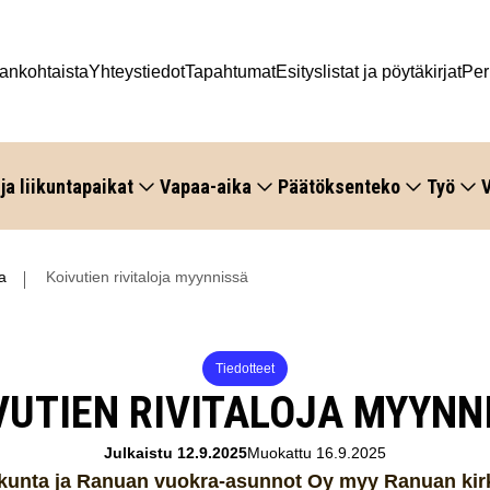
ankohtaista
Yhteystiedot
Tapahtumat
Esityslistat ja pöytäkirjat
Per
 ja liikuntapaikat
Vapaa-aika
Päätöksenteko
Työ
V
a
Koivutien rivitaloja myynnissä
Tiedotteet
VUTIEN RIVITALOJA MYYNN
Julkaistu 12.9.2025
Muokattu 16.9.2025
kunta ja Ranuan vuokra-asunnot Oy myy Ranuan kir