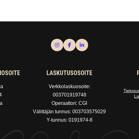
IOSOITE
LASKUTUSOSOITE
ta
Verkkolaskuosoite:
Tietosu
4
003701919748
La
a
Operaattori: CGI
Välittäjän tunnus: 003703575029
Y-tunnus: 0191974-8