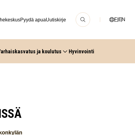
FI
EN
hekeskus
Pyydä apua
Uutiskirje
arhaiskasvatus ja koulutus
Hyvinvointi
ISSÄ
konkylän