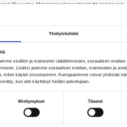
eensä 20 asuntoa. Molempien rakennusten käyttö on loppunut
äilmaongelmien vuoksi. Päivätoimintakeskuksen rakennukseen
ty kuntotutkimus. Rakennukset on rakennettu samaan aikaan ja
illa rakenteilla, joten kuntotutkimuksen tulokset on sovellettav
s muihin rakennuksiin.
Yksityiskohdat
talot on osin alkuperäiskunnossa ja vaativat remonttia.
itä
tokauppa päättyy 8.11.2025 kello 21.00, tai 3 minuuttia viimeis
mme sisällön ja mainosten räätälöimiseen, sosiaalisen median
jouksen jälkeen.
iseen. Lisäksi jaamme sosiaalisen median, mainosalan ja analy
tietoja:
, miten käytät sivustoamme. Kumppanimme voivat yhdistää näitä t
n kerätty, kun olet käyttänyt heidän palvelujaan.
ps://huutokaupat.com/…/kuuden-talon-rivitalokokonaisuus
Mieltymykset
Tilastot
artikkeli: