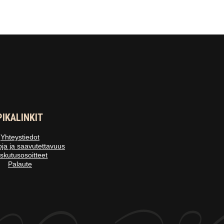
PIKALINKIT
Yhteystiedot
oja ja saavutettavuus
skutusosoitteet
Palaute