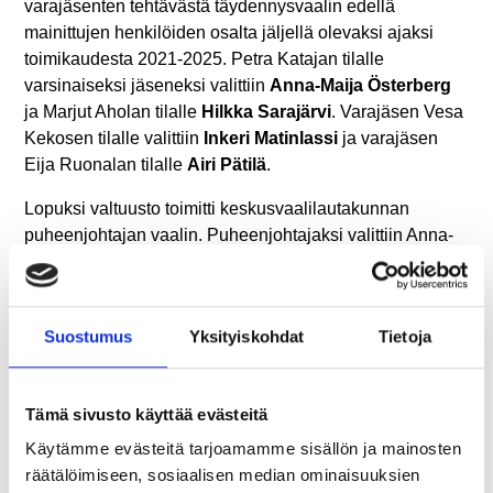
varajäsenten tehtävästä täydennysvaalin edellä
mainittujen henkilöiden osalta jäljellä olevaksi ajaksi
toimikaudesta 2021-2025. Petra Katajan tilalle
varsinaiseksi jäseneksi valittiin
Anna-Maija Österberg
ja Marjut Aholan tilalle
Hilkka Sarajärvi
. Varajäsen Vesa
Kekosen tilalle valittiin
Inkeri Matinlassi
ja varajäsen
Eija Ruonalan tilalle
Airi Pätilä
.
Lopuksi valtuusto toimitti keskusvaalilautakunnan
puheenjohtajan vaalin. Puheenjohtajaksi valittiin Anna-
Maija Österberg.
Keskusvaalilautakunnan jäsenet vaalikaudella 2021-
2025:
Suostumus
Yksityiskohdat
Tietoja
Anna-Maija Österberg, puheenjohtaja
Tämä sivusto käyttää evästeitä
Janne Petäjäjärvi
Käytämme evästeitä tarjoamamme sisällön ja mainosten
Hannu Nieminen
räätälöimiseen, sosiaalisen median ominaisuuksien