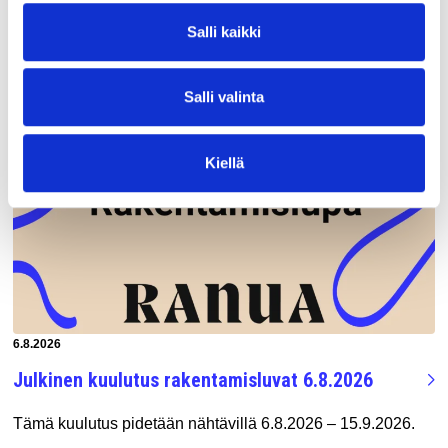
UUSIMMAT ARTIKKELIT
Salli kaikki
Salli valinta
Kiellä
Artikkeli luotu:
6.8.2026
Julkinen kuulutus rakentamisluvat 6.8.2026
Tämä kuulutus pidetään nähtävillä 6.8.2026 – 15.9.2026.