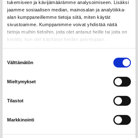
tukemiseen ja kävijämäärämme analysoimiseen. Lisäksi
Hilkka Sarajärvi
jaamme sosiaalisen median, mainosalan ja analytiikka-
Tommi Kortesalmi
alan kumppaneillemme tietoja siitä, miten käytät
sivustoamme. Kumppanimme voivat yhdistää näitä
varajäsenet:
tietoja muihin tietoihin, joita olet antanut heille tai joita on
kerätty, kun olet käyttänyt heidän palvelujaan.
Elvi Sarajärvi
Janne Niemelä
Suostumuksen
Välttämätön
valinta
Jari Romppainen
Airi Pätilä
Mieltymykset
Inkeri Matinlassi
Tilastot
Jaa artikkeli:
Markkinointi