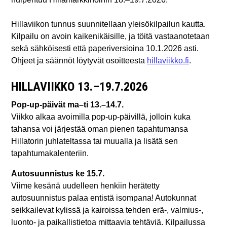
Hillaviikon tunnus suunnitellaan yleisökilpailun kautta.
Kilpailu on avoin kaikenikäisille, ja töitä vastaanotetaan
sekä sähköisesti että paperiversioina 10.1.2026 asti.
Ohjeet ja säännöt löytyvät osoitteesta
hillaviikko.fi
.
HILLAVIIKKO 13.–19.7.2026
Pop-up-päivät ma–ti 13.–14.7.
Viikko alkaa avoimilla pop-up-päivillä, jolloin kuka
tahansa voi järjestää oman pienen tapahtumansa
Hillatorin juhlateltassa tai muualla ja lisätä sen
tapahtumakalenteriin.
Autosuunnistus ke 15.7.
Viime kesänä uudelleen henkiin herätetty
autosuunnistus palaa entistä isompana! Autokunnat
seikkailevat kylissä ja kairoissa tehden erä-, valmius-,
luonto- ja paikallistietoa mittaavia tehtäviä. Kilpailussa