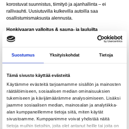
korostuvat suunnistus, tiimityö ja ajanhallinta – ei
rallivauhti. Uusiutuvilla kulkevilla autoilla saa
osallistumismaksusta alennusta.
Honkivaaran valloitus & sauna- ja lauluilta
Multilahdessa to 16.7.
Korttelirastit to–su
Torstaina avataan Honkivaaran monikäyttöreitti ja
Suostumus
Yksityiskohdat
Tietoja
vietetään monipuolista koko perheen luontopäivää.
Ohjelmassa on mm. tulistelua, eläinpukuisia luonto-
oppaita, erätaitojen rastirata, vieraskasvitietoa,
Tämä sivusto käyttää evästeitä
hyönteishotellien tekoa ja ulkolajien kokeiluja. Päivä
Käytämme evästeitä tarjoamamme sisällön ja mainosten
huipentuu kolmen hengen extremeviestiin. Illalla
räätälöimiseen, sosiaalisen median ominaisuuksien
Multilahdessa nautitaan saunasta, uinnista ja
tukemiseen ja kävijämäärämme analysoimiseen. Lisäksi
yhteislauluista nuotiolla. Korttelirastien metsästys jatkuu
jaamme sosiaalisen median, mainosalan ja analytiikka-
torstaista sunnuntaihin kirkonkylällä.
alan kumppaneillemme tietoja siitä, miten käytät
Kesäillan kattaus Hillatorilla ja kaikkialla & Nuorten
sivustoamme. Kumppanimme voivat yhdistää näitä
ilta pe 17.7.
tietoja muihin tietoihin, joita olet antanut heille tai joita on