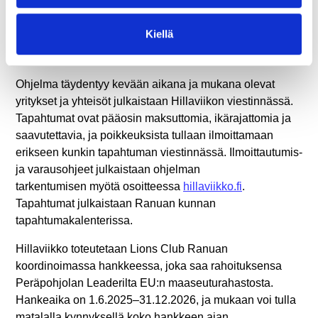
festari sekä lasten ja perheiden teemapäivä sunnuntaina
markkinoilla ja urheilukentällä. Hillatorin juhlateltta toimii
Kiellä
markkinoiden ajan rauhallisena levähdys- ja
kohtaamispaikkana.
Ohjelma täydentyy kevään aikana ja mukana olevat
yritykset ja yhteisöt julkaistaan Hillaviikon viestinnässä.
Tapahtumat ovat pääosin maksuttomia, ikärajattomia ja
saavutettavia, ja poikkeuksista tullaan ilmoittamaan
erikseen kunkin tapahtuman viestinnässä. Ilmoittautumis-
ja varausohjeet julkaistaan ohjelman
tarkentumisen myötä osoitteessa
hillaviikko.fi
.
Tapahtumat julkaistaan Ranuan kunnan
tapahtumakalenterissa.
Hillaviikko toteutetaan Lions Club Ranuan
koordinoimassa hankkeessa, joka saa rahoituksensa
Peräpohjolan Leaderilta EU:n maaseuturahastosta.
Hankeaika on 1.6.2025–31.12.2026, ja mukaan voi tulla
matalalla kynnyksellä koko hankkeen ajan.