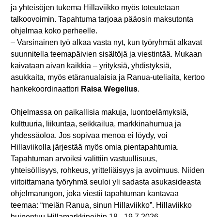
ja yhteisöjen tukema Hillaviikko myös toteutetaan
talkoovoimin. Tapahtuma tarjoaa pääosin maksutonta
ohjelmaa koko perheelle.
– Varsinainen työ alkaa vasta nyt, kun työryhmät alkavat
suunnitella teemapäivien sisältöjä ja viestintää. Mukaan
kaivataan aivan kaikkia – yrityksiä, yhdistyksiä,
asukkaita, myös etäranualaisia ja Ranua-uteliaita, kertoo
hankekoordinaattori
Raisa Wegelius
.
Ohjelmassa on paikallisia makuja, luontoelämyksiä,
kulttuuria, liikuntaa, seikkailua, markkinahumua ja
yhdessäoloa. Jos sopivaa menoa ei löydy, voi
Hillaviikolla järjestää myös omia pientapahtumia.
Tapahtuman arvoiksi valittiin vastuullisuus,
yhteisöllisyys, rohkeus, yritteliäisyys ja avoimuus. Niiden
viitoittamana työryhmä seuloi yli sadasta asukasideasta
ohjelmarungon, joka viestii tapahtuman kantavaa
teemaa: “meiän Ranua, sinun Hillaviikko”. Hillaviikko
huipentuu Hillamarkkinoihin 18.–19.7.2026.