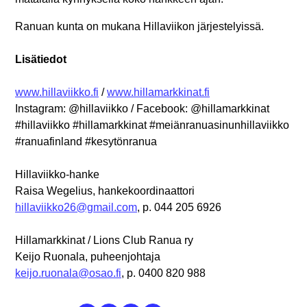
Ranuan kunta on mukana Hillaviikon järjestelyissä.
Lisätiedot
www.hillaviikko.fi
/
www.hillamarkkinat.fi
Instagram: @hillaviikko / Facebook: @hillamarkkinat
#hillaviikko #hillamarkkinat #meiänranuasinunhillaviikko
#ranuafinland #kesytönranua
Hillaviikko-hanke
Raisa Wegelius, hankekoordinaattori
hillaviikko26@gmail.com
, p. 044 205 6926
Hillamarkkinat / Lions Club Ranua ry
Keijo Ruonala, puheenjohtaja
keijo.ruonala@osao.fi
, p. 0400 820 988