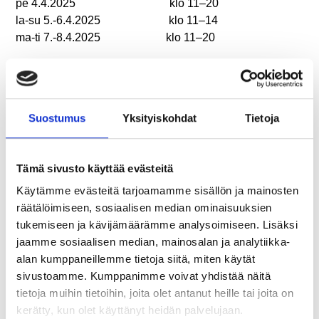
pe 4.4.2025 klo 11–20
la-su 5.-6.4.2025 klo 11–14
ma-ti 7.-8.4.2025 klo 11–20
Vaalipäivän äänestys
Alue- ja kuntavaalit toimitetaan sunnuntaina 13.4.2025
klo 9–20. Vaalipäivänä Ranualla äänestetään
Suostumus
Yksityiskohdat
Tietoja
valtuustosalissa.
Aluevaaleissa valitaan hyvinvointialueen valtuusto ja
Tämä sivusto käyttää evästeitä
kuntavaaleissa kunnanvaltuusto.
Käytämme evästeitä tarjoamamme sisällön ja mainosten
Aluevaaleissa on käytössä violetti äänestyslippu,
räätälöimiseen, sosiaalisen median ominaisuuksien
kuntavaaleissa valkoinen.
tukemiseen ja kävijämäärämme analysoimiseen. Lisäksi
jaamme sosiaalisen median, mainosalan ja analytiikka-
Lisätietoja kunta- ja aluevaaleista voit lukea
täältä
.
alan kumppaneillemme tietoja siitä, miten käytät
sivustoamme. Kumppanimme voivat yhdistää näitä
Jaa artikkeli:
tietoja muihin tietoihin, joita olet antanut heille tai joita on
kerätty, kun olet käyttänyt heidän palvelujaan.