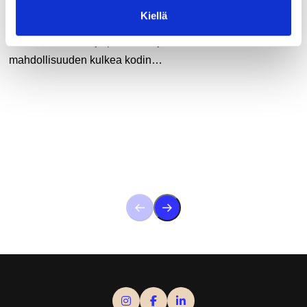
Kiellä
Ranuan kunnan asiointiliikenteen uusi sopimuskausi on
alkanut 1.8.2026, ja palvelu tarjoaa kuntalaisille
mahdollisuuden kulkea kodin…