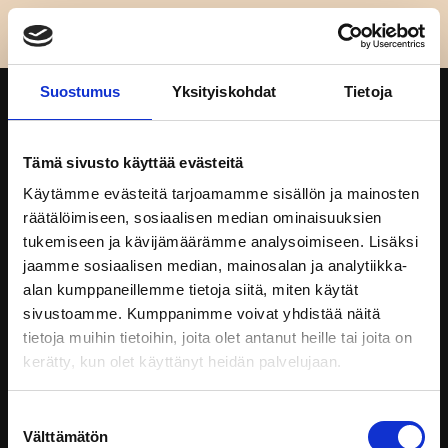
Suostumus
Yksityiskohdat
Tietoja
Tämä sivusto käyttää evästeitä
Käytämme evästeitä tarjoamamme sisällön ja mainosten
KÄYNTI- JA POSTIOSOITE
räätälöimiseen, sosiaalisen median ominaisuuksien
tukemiseen ja kävijämäärämme analysoimiseen. Lisäksi
Ranuan kunta
jaamme sosiaalisen median, mainosalan ja analytiikka-
Keskustie 34
alan kumppaneillemme tietoja siitä, miten käytät
sivustoamme. Kumppanimme voivat yhdistää näitä
97700 Ranua
tietoja muihin tietoihin, joita olet antanut heille tai joita on
kerätty, kun olet käyttänyt heidän palvelujaan.
LASKUTUSOSOITE
Verkkolaskuosoite: 003701919748
Suostumuksen
Välttämätön
Operaattori: CGI
valinta