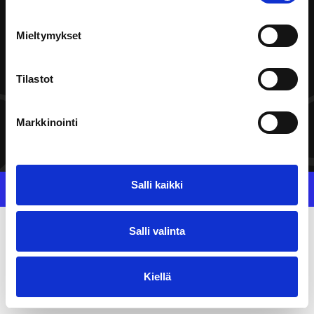
Välittäjän tunnus: 003703575029
Y-tunnus: 0191974-8
Mieltymykset
PIKALINKIT
Tilastot
Yhteystiedot
Tietosuoja ja saavutettavuus
Laskutusosoitteet
Markkinointi
Palaute
Salli kaikki
Tietosuoja ja saavutettavuus
Salli valinta
Kiellä