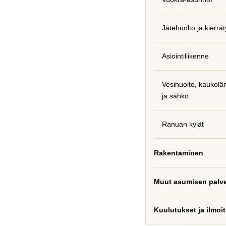
Jätehuolto ja kierrät
Asiointiliikenne
Vesihuolto, kaukolä
ja sähkö
Ranuan kylät
Rakentaminen
Muut asumisen palve
Kuulutukset ja ilmoi