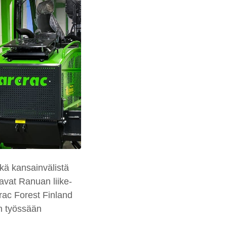
ekä kansainvälistä
aavat Ranuan liike-
ac Forest Finland
n työssään