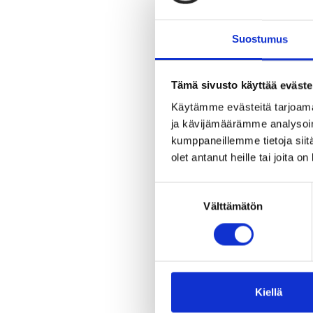
Suostumus
Tämä sivusto käyttää eväste
Käytämme evästeitä tarjoama
ja kävijämäärämme analysoim
kumppaneillemme tietoja siitä
olet antanut heille tai joita o
Suostumuksen
Välttämätön
valinta
Kiellä