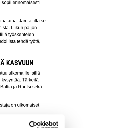
e sopii erinomaisesti
ua aina. Jarcracilla se
mista. Liikun paljon
illä työskentelen
ollista tehdä työtä,
ÄÄ KASVUUN
tuu ulkomaille, sillä
n kysyntää. Tärkeitä
Baltia ja Ruotsi sekä
staja on ulkomaiset
uuria, raskaita koneita