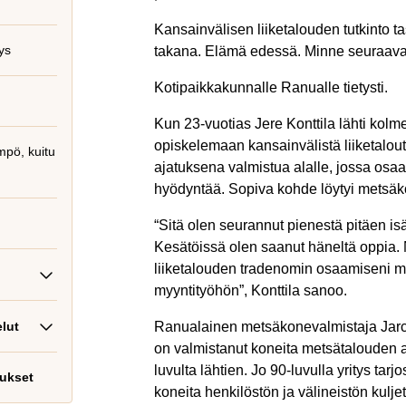
Kansainvälisen liiketalouden tutkinto 
ys
takana. Elämä edessä. Minne seuraavak
Kotipaikkakunnalle Ranualle tietysti.
Kun 23-vuotias Jere Konttila lähti kolme
opiskelemaan kansainvälistä liiketalout
mpö, kuitu
ajatuksena valmistua alalle, jossa osaa
hyödyntää. Sopiva kohde löytyi metsäk
“Sitä olen seurannut pienestä pitäen isä
Kesätöissä olen saanut häneltä oppia. 
liiketalouden tradenomin osaamiseni 
myyntityöhön”, Konttila sanoo.
lut
Ranualainen metsäkonevalmistaja Jarc
on valmistanut koneita metsätalouden a
luvulta lähtien. Jo 90-luvulla yritys tarjos
tukset
koneita henkilöstön ja välineistön kulj