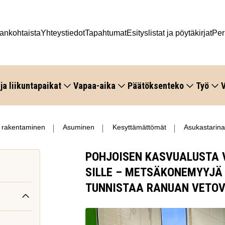
ankohtaista
Yhteystiedot
Tapahtumat
Esityslistat ja pöytäkirjat
Per
 ja liikuntapaikat
Vapaa-aika
Päätöksenteko
Työ
V
 rakentaminen
Asuminen
Kesyttämättömät
Asukastarina
POH­JOI­SEN KAS­VU­ALUS­TA V
SIL­LE – MET­SÄ­KO­NE­MYY­JÄ
TUN­NIS­TAA RANUAN VE­TO­