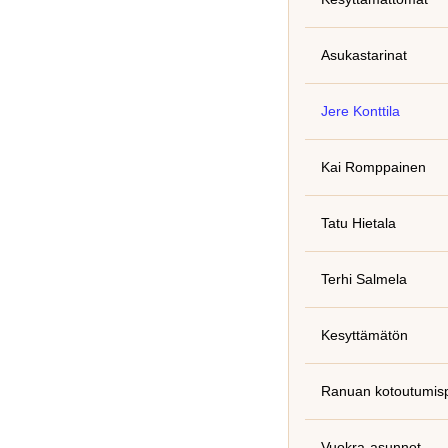
Asukastarinat
Jere Konttila
Kai Romppainen
Tatu Hietala
Terhi Salmela
Kesyttämätön
Ranuan kotoutumisp
Vuokra-asunnot