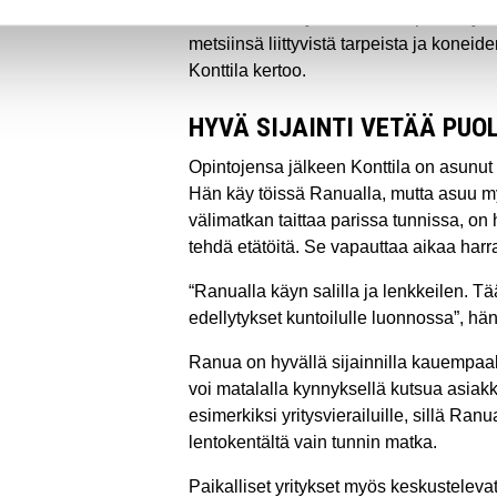
kanssa. Sen myötä saamme päivitetyn
metsiinsä liittyvistä tarpeista ja koneid
Konttila kertoo.
HYVÄ SIJAINTI VETÄÄ PUO
Opintojensa jälkeen Konttila on asunut 
Hän käy töissä Ranualla, mutta asuu 
välimatkan taittaa parissa tunnissa, on
tehdä etätöitä. Se vapauttaa aikaa harra
“Ranualla käyn salilla ja lenkkeilen. T
edellytykset kuntoilulle luonnossa”, hän
Ranua on hyvällä sijainnilla kauempaaki
voi matalalla kynnyksellä kutsua asiak
esimerkiksi yritysvierailuille, sillä Ra
lentokentältä vain tunnin matka.
Paikalliset yritykset myös keskustelevat 