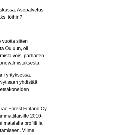
taskussa. Asepalvelus
si töihin?
 vuotta sitten
ta Ouluun, oli
mista voisi parhaiten
onevalmistuksesta.
ni yrityksessä.
Nyt saan yhdistää
metsäkoneiden
rac Forest Finland Oy
mmattilaisille 2010-
i matalalla profiililla
ettamiseen. Viime