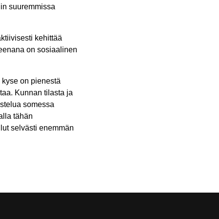
uin suuremmissa
ktiivisesti kehittää
reenana on sosiaalinen
a kyse on pienestä
taa. Kunnan tilasta ja
ustelua somessa
alla tähän
ollut selvästi enemmän