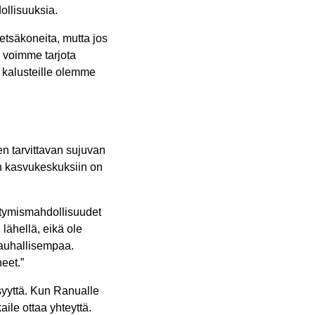
ollisuuksia.
etsäkoneita, mutta jos
voimme tarjota
 kalusteille olemme
en tarvittavan sujuvan
n kasvukeskuksiin on
listymismahdollisuudet
lähellä, eikä ole
rauhallisempaa.
eet.”
syyttä. Kun Ranualle
aile ottaa yhteyttä.