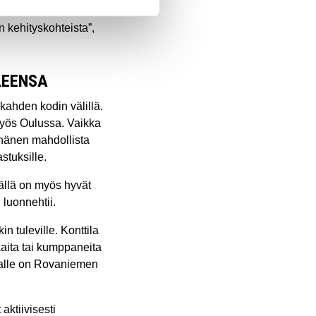
 kuvan heidän
en kehityskohteista”,
LEENSA
kahden kodin välillä.
myös Oulussa. Vaikka
 hänen mahdollista
stuksille.
äällä on myös hyvät
 luonnehtii.
n tuleville. Konttila
kaita tai kumppaneita
nualle on Rovaniemen
aktiivisesti