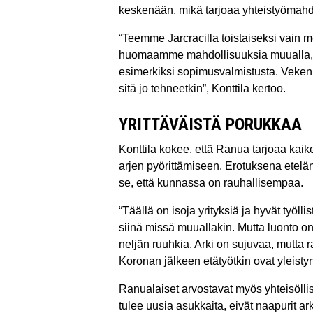
keskenään, mikä tarjoaa yhteistyömahd
“Teemme Jarcracilla toistaiseksi vain m
huomaamme mahdollisuuksia muualla, 
esimerkiksi sopimusvalmistusta. Veken
sitä jo tehneetkin”, Konttila kertoo.
YRITTÄVÄISTÄ PORUKKAA
Konttila kokee, että Ranua tarjoaa kaik
arjen pyörittämiseen. Erotuksena etelä
se, että kunnassa on rauhallisempaa.
“Täällä on isoja yrityksiä ja hyvät työl
siinä missä muuallakin. Mutta luonto on 
neljän ruuhkia. Arki on sujuvaa, mutta 
Koronan jälkeen etätyötkin ovat yleistyn
Ranualaiset arvostavat myös yhteisölli
tulee uusia asukkaita, eivät naapurit ark