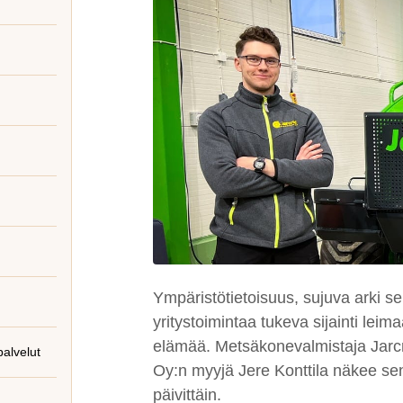
Ympäristötietoisuus, sujuva arki s
yritystoimintaa tukeva sijainti leim
elämää. Metsäkonevalmistaja Jarcr
alvelut
Oy:n myyjä Jere Konttila näkee se
päivittäin.