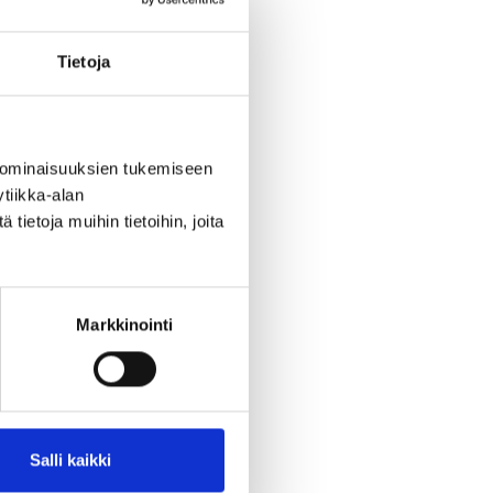
n vaiheisiin. Viime
kin alettu huomaamaan
äkoneiden käytölle.
Tietoja
yntä on kasvanut,
ssa, mihin isot koneet
n jätettyä enemmän
svattamaan. Näin
 ominaisuuksien tukemiseen
ila avaa.
tiikka-alan
ietoja muihin tietoihin, joita
lomaan
jentanut
. Juuri
ajennus nostaa tehtaan
Markkinointi
hdollistaa lisää töitä.
ansa, sillä se edistää
jeleminen on hänelle
si.
Salli kaikki
in asiakkaiden