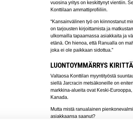
vuosina yritys on keskittynyt vientiin. S
Konttilaan ammattiprofiiliin.
“Kansainvälinen työ on kiinnostanut min
on tarjousten kirjoittamista ja matkusta
ulkomailla tapaamassa asiakkaita ja väl
etänä. On hienoa, että Ranualla on mahd
joka ei ole paikkaan sidottua.”
LUONTOYMMÄRRYS KIRITT
Valtaosa Konttilan myyntityöstä suuntau
siellä Jarcracin metsäkoneille on enite
markkina-alueita ovat Keski-Eurooppa, 
Kanada.
Mutta mistä ranualainen pienkonevalmi
asiakkaansa saanut?
”Pitkään toimintamallina on ollut, että s