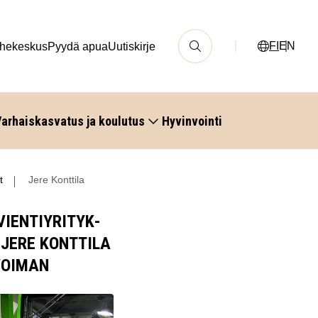
FI
EN
hekeskus
Pyydä apua
Uutiskirje
arhaiskasvatus ja koulutus
Hyvinvointi
t
Jere Konttila
IEN­TI­YRI­TYK­
 JERE KONT­TI­LA
VOI­MAN