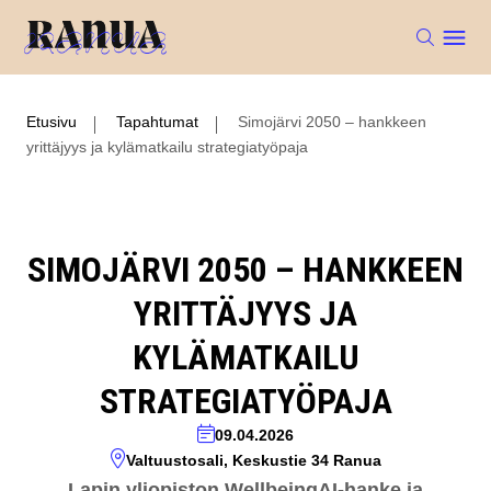
Etusivu
Tapahtumat
Simojärvi 2050 – hankkeen
yrittäjyys ja kylämatkailu strategiatyöpaja
SIMOJÄRVI 2050 – HANKKEEN
YRITTÄJYYS JA
KYLÄMATKAILU
STRATEGIATYÖPAJA
09.04.2026
Valtuustosali, Keskustie 34 Ranua
Lapin yliopiston WellbeingAI-hanke ja