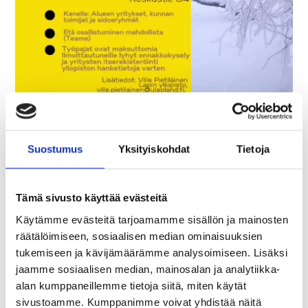
Suostumus
Yksityiskohdat
Tietoja
Tilaisuus on maksuton ja kaikille aiheesta kiinnostuneille
Tämä sivusto käyttää evästeitä
avoin.
Käytämme evästeitä tarjoamamme sisällön ja mainosten
räätälöimiseen, sosiaalisen median ominaisuuksien
Ilmoittaudu mukaan 13.3 mennessä!
tukemiseen ja kävijämäärämme analysoimiseen. Lisäksi
https://link.webropolsurveys.com/S/B7F610627F2BDDD3
jaamme sosiaalisen median, mainosalan ja analytiikka-
alan kumppaneillemme tietoja siitä, miten käytät
Työpajat ovat osa Lapin yliopiston toteuttamaa
sivustoamme. Kumppanimme voivat yhdistää näitä