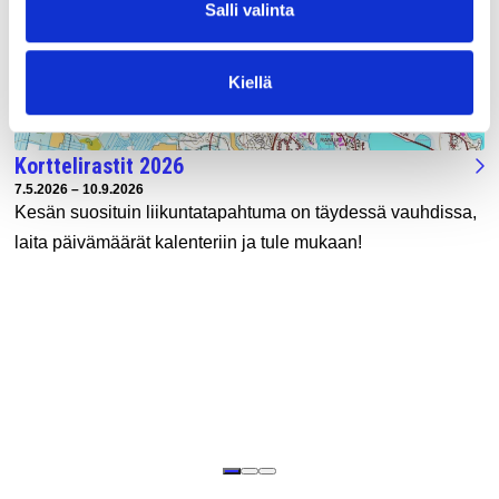
Salli valinta
Kiellä
Korttelirastit 2026
Tapahtuman ajankohta:
7.5.2026 – 10.9.2026
Kesän suosituin liikuntatapahtuma on täydessä vauhdissa,
laita päivämäärät kalenteriin ja tule mukaan!