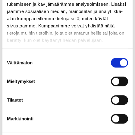
tukemiseen ja kävijämäärämme analysoimiseen. Lisäksi
jaamme sosiaalisen median, mainosalan ja analytiikka-
alan kumppaneillemme tietoja siitä, miten käytät
sivustoamme. Kumppanimme voivat yhdistää näitä
tietoja muihin tietoihin, joita olet antanut heille tai joita on
kerätty, kun olet käyttänyt heidän palvelujaan.
Suostumuksen
Välttämätön
valinta
Mieltymykset
Tilastot
Jaa:
Markkinointi