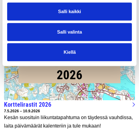
Salli kaikki
UUSIMMAT TAPAHTUMAT
Salli valinta
Kiellä
Korttelirastit 2026
Tapahtuman ajankohta:
7.5.2026 – 10.9.2026
Kesän suosituin liikuntatapahtuma on täydessä vauhdissa,
laita päivämäärät kalenteriin ja tule mukaan!