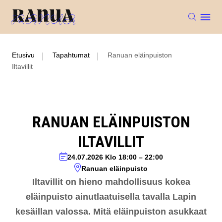
Etusivu
Tapahtumat
Ranuan eläinpuiston
Iltavillit
RANUAN ELÄINPUISTON
ILTAVILLIT
24.07.2026
Klo 18:00
–
22:00
Ranuan eläinpuisto
Iltavillit on hieno mahdollisuus kokea
eläinpuisto ainutlaatuisella tavalla Lapin
kesäillan valossa. Mitä eläinpuiston asukkaat