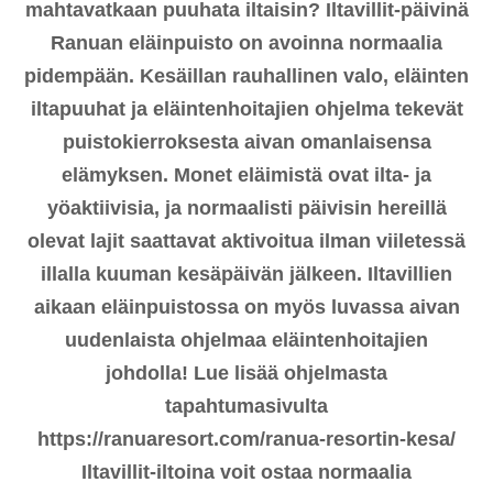
mahtavatkaan puuhata iltaisin? Iltavillit-päivinä
Ranuan eläinpuisto on avoinna normaalia
pidempään. Kesäillan rauhallinen valo, eläinten
iltapuuhat ja eläintenhoitajien ohjelma tekevät
puistokierroksesta aivan omanlaisensa
elämyksen. Monet eläimistä ovat ilta- ja
yöaktiivisia, ja normaalisti päivisin hereillä
olevat lajit saattavat aktivoitua ilman viiletessä
illalla kuuman kesäpäivän jälkeen. Iltavillien
aikaan eläinpuistossa on myös luvassa aivan
uudenlaista ohjelmaa eläintenhoitajien
johdolla! Lue lisää ohjelmasta
tapahtumasivulta
https://ranuaresort.com/ranua-resortin-kesa/
Iltavillit-iltoina voit ostaa normaalia