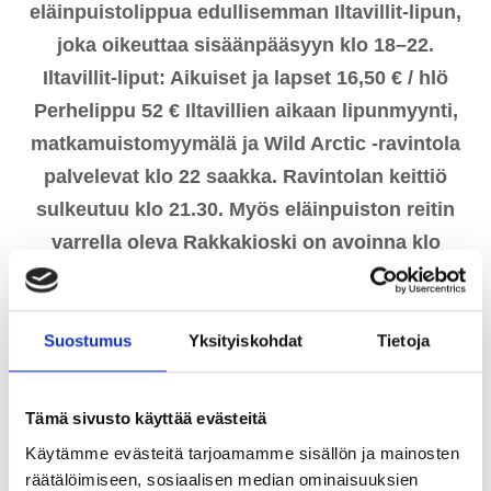
eläinpuistolippua edullisemman Iltavillit-lipun,
joka oikeuttaa sisäänpääsyyn klo 18–22.
Iltavillit-liput: Aikuiset ja lapset 16,50 € / hlö
Perhelippu 52 € Iltavillien aikaan lipunmyynti,
matkamuistomyymälä ja Wild Arctic -ravintola
palvelevat klo 22 saakka. Ravintolan keittiö
sulkeutuu klo 21.30. Myös eläinpuiston reitin
varrella oleva Rakkakioski on avoinna klo
21.30 asti, joten jäätelöstä ja virvokkeista voi
nauttia myös iltakierroksen lomassa.
Matkamuistomyymälässä on Iltavillien aikaan
Suostumus
Yksityiskohdat
Tietoja
villejä erikoistarjouksia.
Tämä sivusto käyttää evästeitä
Käytämme evästeitä tarjoamamme sisällön ja mainosten
räätälöimiseen, sosiaalisen median ominaisuuksien