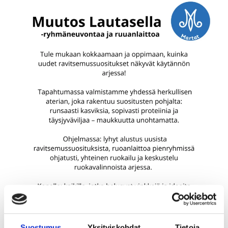
Suostumus
Yksityiskohdat
Tietoja