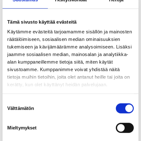
Tämä sivusto käyttää evästeitä
Käytämme evästeitä tarjoamamme sisällön ja mainosten
räätälöimiseen, sosiaalisen median ominaisuuksien
tukemiseen ja kävijämäärämme analysoimiseen. Lisäksi
jaamme sosiaalisen median, mainosalan ja analytiikka-
alan kumppaneillemme tietoja siitä, miten käytät
Jaa:
sivustoamme. Kumppanimme voivat yhdistää näitä
tietoja muihin tietoihin, joita olet antanut heille tai joita on
kerätty, kun olet käyttänyt heidän palvelujaan.
Suostumuksen
UUSIMMAT TAPAHTUMAT
Välttämätön
valinta
Mieltymykset