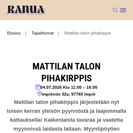
Etusivu
Tapahtumat
Mattilan talon pihakirppis
MATTILAN TALON
PIHAKIRPPIS
04.07.2026
Klo 11:00
–
16:00
Impiöntie 32a, 97765 Impiö
Mattilan talon pihakirppis järjestetään nyt
toisen kerran yleisön pyynnöstä ja laajemmalla
kattauksella! Kaikenlaista tavaraa ja vaatetta
myynnissä laidasta laitaan. Myyntipöytien